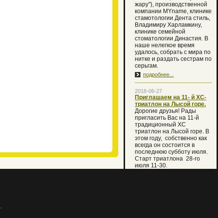
жару"), производственной
компании MYname, клинике
стамотологии Дента стиль,
Владимиру Харламкину,
клинике семейной
стоматологии Династия. В
наше нелегкое время
удалось, собрать с мира по
нитке и раздать сестрам по
серьгам.
подробнее...
2018-06-27
Приглашаем на 11- й XC-
триатлон на Лысой горе.
Дорогие друзья! Рады
пригласить Вас на 11-й
традиционный XC
триатлон на Лысой горе. В
этом году, собственно как
всегда он состоится в
последнюю субботу июля.
Старт триатлона 28-го
июля 11-30.
В случае температуры
воды ниже 16 градусов
первый этап плавания
будет заменен кругом
кросса 2 км. Но мы вместе с
Вами очень надеемся, что
праздник состоится по