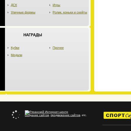
ДСК
Игры
Уличные формы
Ролик. коньки и скейты
НАГРАДЫ
Кубки
Прочее
Медали
создание сайтов
,
продвижение сайтов
, etc.