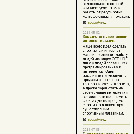
велосервис это полный
комплекс услуг. Любые
работы от регулировки
колес до сварки и покраски.
подробнее...
2013-05-02
Как сделать спортивный
интернет магазин.
Чаще всего идея сделать
спортивный интернет
магазин возникает либо
у
людей имеющих OFF LINE
либо у людей связанных с
программированием и
интернетом. Одни
рассчитывают увеличить
продажи спортивных
товаров за счет интернета,
а другие заработать на
своем знание интернета и
возможности предложить
свои услуги по продаже
спортивного инвентаря
существующим
спортивным магазинам.
подробнее...
2013-07-06
Слагаемые цены горного