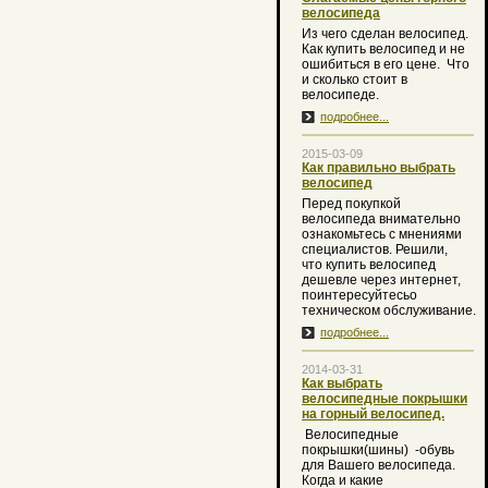
велосипеда
Из чего сделан велосипед.
Как купить велосипед и не
ошибиться в его цене. Что
и сколько стоит в
велосипеде.
подробнее...
2015-03-09
Как правильно выбрать
велосипед
Перед покупкой
велосипеда внимательно
ознакомьтесь с мнениями
специалистов. Решили,
что купить велосипед
дешевле через интернет,
поинтересуйтесьо
техническом обслуживание.
подробнее...
2014-03-31
Как выбрать
велосипедные покрышки
на горный велосипед.
Велосипедные
покрышки(шины) -обувь
для Вашего велосипеда.
Когда и какие