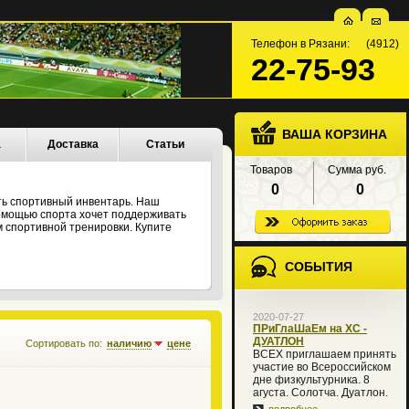
Телефон в Рязани: (4912)
22-75-93
ВАША КОРЗИНА
а
Доставка
Статьи
Товаров
Сумма руб.
0
0
ть спортивный инвентарь. Наш
 помощью спорта хочет поддерживать
 спортивной тренировки. Купите
СОБЫТИЯ
2020-07-27
ПРиГлаШаЕм на XC -
ДУАТЛОН
Сортировать по:
наличию
цене
ВСЕХ приглашаем принять
участие во Всероссийском
дне физкультурника. 8
агуста. Солотча. Дуатлон.