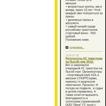
больше, песка чуть
меньше.
+ возрастные группы, как и
всегда, через 10 лет. Чтоб
каждый смог побороться за
призы
+ денежные призы в
абсолюте
+ самый низкий среди
российских триатлонов
стартовый взнос - 500
рублей.
Положение ниже.
подробнее...
2018-07-28
Результаты ХС триатлона
на Лысой горе 2018.
Вот и закончился
очередной XC триатлон на
Лысой горе. Организаторы
- спортивный клуб АЗЪ и
магазин СПОРТСервис,
наконец то вздохнули
облегченно. Прошло). И
погода не подвела , и судьи
в целом справились. А
также хочется выразить
благодарность и
спонсорам соревнований
ООО "Лина" ("С пылу с