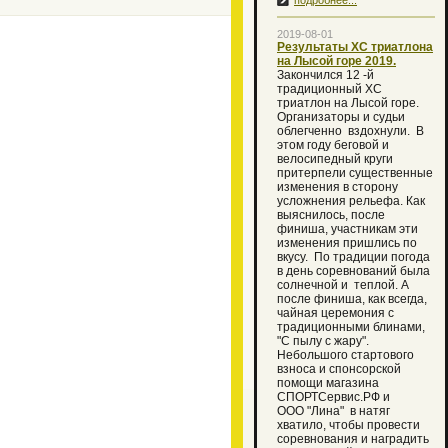
подробнее...
2019-08-01
Результаты ХС триатлона
на Лысой горе 2019.
Закончился 12 -й
традиционный XC
триатлон на Лысой горе.
Организаторы и судьи
облегченно вздохнули. В
этом году беговой и
велосипедный круги
притерпели существенные
изменения в сторону
усложнения рельефа. Как
выяснилось, после
финиша, участникам эти
изменения пришлись по
вкусу. По традиции погода
в день соревнований была
солнечной и теплой. А
после финиша, как всегда,
чайная церемония с
традиционными блинами,
"С пылу с жару".
Небольшого стартового
взноса и спонсорской
помощи магазина
СПОРТСервис.РФ и
ООО "Лина" в натяг
хватило, чтобы провести
соревнования и наградить