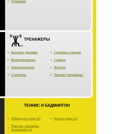
Плавание
ТРЕНАЖЕРЫ
Беговые дорожки
Силовые станции
Велотренажеры
Скамьи
Эллиптические
Железо
Степперы
Прочие тренажеры
ТЕННИС И БАДМИНТОН
Оборуд.и столы н/т
Аксессуары н/т
Ракетки, накладки,
основания н/т