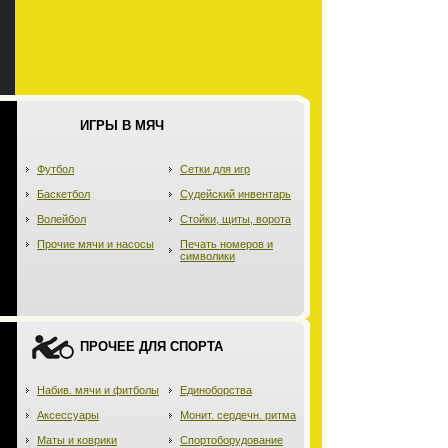
ИГРЫ В МЯЧ
Футбол
Сетки для игр
Баскетбол
Судейский инвентарь
Волейбол
Стойки, щиты, ворота
Прочие мячи и насосы
Печать номеров и
символики
ПРОЧЕЕ ДЛЯ СПОРТА
Набив. мячи и фитболы
Единоборства
Аксессуары
Монит. сердечн. ритма
Маты и коврики
Спортоборудование