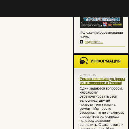
традиционной программе.
Положение соревнований
ниже:
подробнее...
ИНФОРМАЦИЯ
2022-05-15
Ремонт велосипеда (цены
на велосервис в Рязани)
Одни задаются вопросом,
как самому
отремонтировать свой
велосипед, другие
привозят его к нам на
ремонт. Мы просто
уверены, что не знакомому
с ремонтом велосипеда
человеку дешевле
заплатить. Съэкономите и
время и деньги. Наш