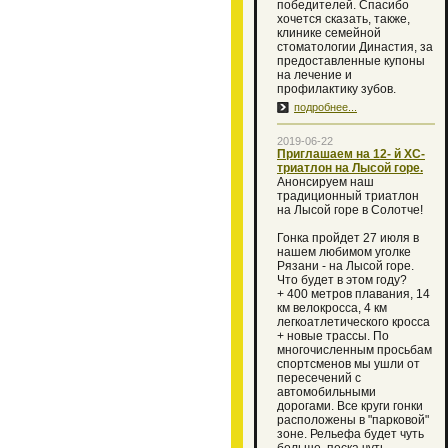
победителей. Спасибо
хочется сказать, также,
клинике семейной
стоматологии Династия, за
предоставленные купоны
на лечение и
профилактику зубов.
подробнее...
2019-06-22
Приглашаем на 12- й XC-
триатлон на Лысой горе.
Анонсируем наш
традиционный триатлон
на Лысой горе в Солотче!
Гонка пройдет 27 июля в
нашем любимом уголке
Рязани - на Лысой горе.
Что будет в этом году?
+ 400 метров плавания, 14
км велокросса, 4 км
легкоатлетического кросса
+ новые трассы. По
многочисленным просьбам
спортсменов мы ушли от
пересечений с
автомобильными
дорогами. Все круги гонки
расположены в "парковой"
зоне. Рельефа будет чуть