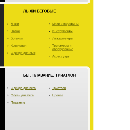
ЛЫЖИ БЕГОВЫЕ
Лыжи
Мази и парафины
Палки
Инструменты
Ботинки
Лыжероллеры
Крепления
Тренажеры и
оборудование
Одежда для лыж
Аксессуары
БЕГ, ПЛАВАНИЕ, ТРИАТЛОН
Одежда для бега
Триатлон
Обувь для бега
Прочее
Плавание