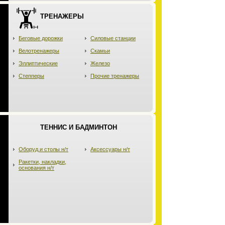
ТРЕНАЖЕРЫ
Беговые дорожки
Силовые станции
Велотренажеры
Скамьи
Эллиптические
Железо
Степперы
Прочие тренажеры
ТЕННИС И БАДМИНТОН
Оборуд.и столы н/т
Аксессуары н/т
Ракетки, накладки,
основания н/т