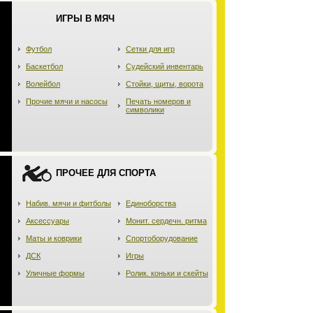
ИГРЫ В МЯЧ
Футбол
Сетки для игр
Баскетбол
Судейский инвентарь
Волейбол
Стойки, щиты, ворота
Прочие мячи и насосы
Печать номеров и
символики
ПРОЧЕЕ ДЛЯ СПОРТА
Набив. мячи и фитболы
Единоборства
Аксессуары
Монит. сердечн. ритма
Маты и коврики
Спортоборудование
ДСК
Игры
Уличные формы
Ролик. коньки и скейты