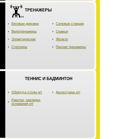
ТРЕНАЖЕРЫ
Беговые дорожки
Силовые станции
Велотренажеры
Скамьи
Эллиптические
Железо
Степперы
Прочие тренажеры
ТЕННИС И БАДМИНТОН
Оборуд.и столы н/т
Аксессуары н/т
Ракетки, накладки,
основания н/т