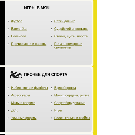
ИГРЫ В МЯЧ
Футбол
Сетки для игр
Баскетбол
Судейский инвентарь
Волейбол
Стойки, щиты, ворота
Прочие мячи и насосы
Печать номеров и
символики
ПРОЧЕЕ ДЛЯ СПОРТА
Набив. мячи и фитболы
Единоборства
Аксессуары
Монит. сердечн. ритма
Маты и коврики
Спортоборудование
ДСК
Игры
Уличные формы
Ролик. коньки и скейты