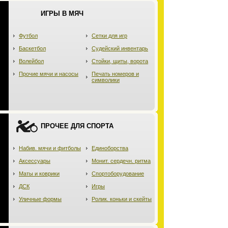
ИГРЫ В МЯЧ
Футбол
Сетки для игр
Баскетбол
Судейский инвентарь
Волейбол
Стойки, щиты, ворота
Прочие мячи и насосы
Печать номеров и
символики
ПРОЧЕЕ ДЛЯ СПОРТА
Набив. мячи и фитболы
Единоборства
Аксессуары
Монит. сердечн. ритма
Маты и коврики
Спортоборудование
ДСК
Игры
Уличные формы
Ролик. коньки и скейты