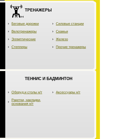
ТРЕНАЖЕРЫ
Беговые дорожки
Силовые станции
Велотренажеры
Скамьи
Эллиптические
Железо
Степперы
Прочие тренажеры
ТЕННИС И БАДМИНТОН
Оборуд.и столы н/т
Аксессуары н/т
Ракетки, накладки,
основания н/т