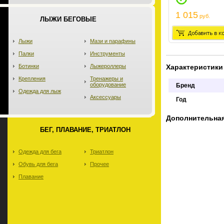
1 015
руб.
ЛЫЖИ БЕГОВЫЕ
Лыжи
Мази и парафины
Палки
Инструменты
Ботинки
Лыжероллеры
Характеристики
Крепления
Тренажеры и
оборудование
Бренд
Одежда для лыж
Аксессуары
Год
Дополнительна
БЕГ, ПЛАВАНИЕ, ТРИАТЛОН
Одежда для бега
Триатлон
Обувь для бега
Прочее
Плавание