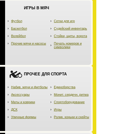
ИГРЫ В МЯЧ
Футбол
Сетки для игр
Баскетбол
Судейский инвентарь
Волейбол
Стойки, щиты, ворота
Прочие мячи и насосы
Печать номеров и
символики
ПРОЧЕЕ ДЛЯ СПОРТА
Набив. мячи и фитболы
Единоборства
Аксессуары
Монит. сердечн. ритма
Маты и коврики
Спортоборудование
ДСК
Игры
Уличные формы
Ролик. коньки и скейты