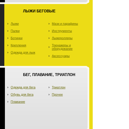
ЛЫЖИ БЕГОВЫЕ
Лыжи
Мази и парафины
Палки
Инструменты
Ботинки
Лыжероллеры
Крепления
Тренажеры и
оборудование
Одежда для лыж
Аксессуары
БЕГ, ПЛАВАНИЕ, ТРИАТЛОН
Одежда для бега
Триатлон
Обувь для бега
Прочее
Плавание