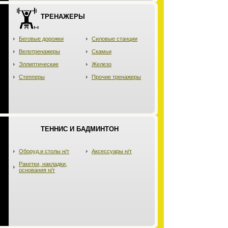
ТРЕНАЖЕРЫ
Беговые дорожки
Силовые станции
Велотренажеры
Скамьи
Эллиптические
Железо
Степперы
Прочие тренажеры
ТЕННИС И БАДМИНТОН
Оборуд.и столы н/т
Аксессуары н/т
Ракетки, накладки,
основания н/т