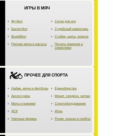
ИГРЫ В МЯЧ
Футбол
Сетки для игр
Баскетбол
Судейский инвентарь
Волейбол
Стойки, щиты, ворота
Прочие мячи и насосы
Печать номеров и
символики
ПРОЧЕЕ ДЛЯ СПОРТА
Набив. мячи и фитболы
Единоборства
Аксессуары
Монит. сердечн. ритма
Маты и коврики
Спортоборудование
ДСК
Игры
Уличные формы
Ролик. коньки и скейты