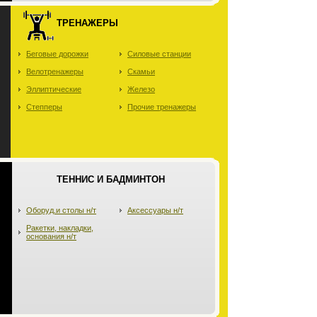
ТРЕНАЖЕРЫ
Беговые дорожки
Силовые станции
Велотренажеры
Скамьи
Эллиптические
Железо
Степперы
Прочие тренажеры
ТЕННИС И БАДМИНТОН
Оборуд.и столы н/т
Аксессуары н/т
Ракетки, накладки,
основания н/т