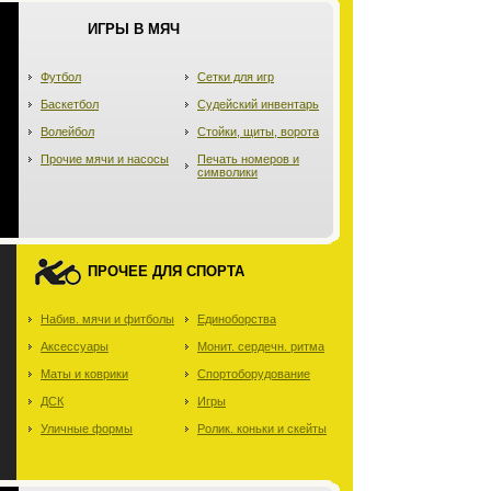
ИГРЫ В МЯЧ
Футбол
Сетки для игр
Баскетбол
Судейский инвентарь
Волейбол
Стойки, щиты, ворота
Прочие мячи и насосы
Печать номеров и
символики
ПРОЧЕЕ ДЛЯ СПОРТА
Набив. мячи и фитболы
Единоборства
Аксессуары
Монит. сердечн. ритма
Маты и коврики
Спортоборудование
ДСК
Игры
Уличные формы
Ролик. коньки и скейты