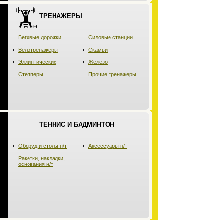
ТРЕНАЖЕРЫ
Беговые дорожки
Силовые станции
Велотренажеры
Скамьи
Эллиптические
Железо
Степперы
Прочие тренажеры
ТЕННИС И БАДМИНТОН
Оборуд.и столы н/т
Аксессуары н/т
Ракетки, накладки,
основания н/т