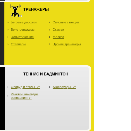
ТРЕНАЖЕРЫ
Беговые дорожки
Силовые станции
Велотренажеры
Скамьи
Эллиптические
Железо
Степперы
Прочие тренажеры
ТЕННИС И БАДМИНТОН
Оборуд.и столы н/т
Аксессуары н/т
Ракетки, накладки,
основания н/т