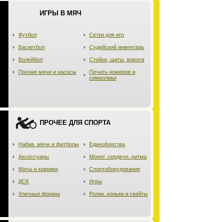
ИГРЫ В МЯЧ
Футбол
Сетки для игр
Баскетбол
Судейский инвентарь
Волейбол
Стойки, щиты, ворота
Прочие мячи и насосы
Печать номеров и
символики
ПРОЧЕЕ ДЛЯ СПОРТА
Набив. мячи и фитболы
Единоборства
Аксессуары
Монит. сердечн. ритма
Маты и коврики
Спортоборудование
ДСК
Игры
Уличные формы
Ролик. коньки и скейты