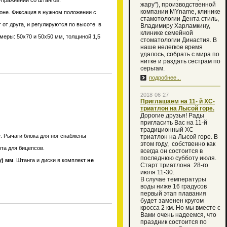
упражнений со штангой.
жару"), производственной
компании MYname, клинике
зоне. Фиксация в нужном положении с
стамотологии Дента стиль,
 от друга, и регулируются по высоте в
Владимиру Харламкину,
клинике семейной
меры: 50х70 и 50х50 мм, толщиной 1,5
стоматологии Династия. В
наше нелегкое время
удалось, собрать с мира по
нитке и раздать сестрам по
серьгам.
подробнее...
2018-06-27
Приглашаем на 11- й XC-
триатлон на Лысой горе.
Дорогие друзья! Рады
пригласить Вас на 11-й
традиционный XC
. Рычаги блока для ног снабжены
триатлон на Лысой горе. В
этом году, собственно как
рта для бицепсов.
всегда он состоится в
последнюю субботу июля.
у) мм
. Штанга и диски в комплект
не
Старт триатлона 28-го
июля 11-30.
В случае температуры
воды ниже 16 градусов
первый этап плавания
будет заменен кругом
кросса 2 км. Но мы вместе с
Вами очень надеемся, что
праздник состоится по