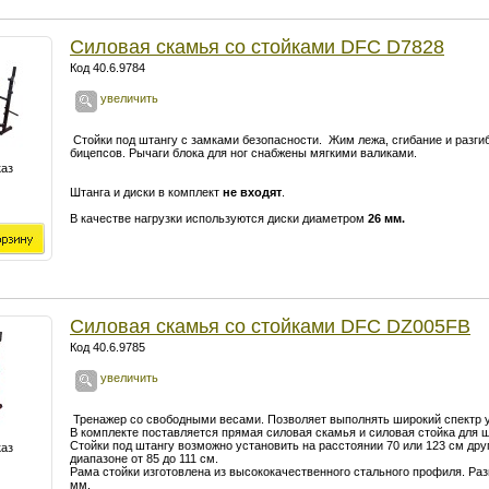
Силовая скамья со стойками DFC D7828
Код 40.6.9784
увеличить
Стойки под штангу с замками безопасности. Жим лежа, сгибание и разгиб
бицепсов. Рычаги блока для ног снабжены мягкими валиками.
каз
Штанга и диски в комплект
не входят
.
В качестве нагрузки используются диски диаметром
26 мм.
Силовая скамья со стойками DFC DZ005FB
Код 40.6.9785
увеличить
Тренажер со свободными весами. Позволяет выполнять широкий спектр 
В комплекте поставляется прямая силовая скамья и силовая стойка для 
Стойки под штангу возможно установить на расстоянии 70 или 123 см друг
каз
диапазоне от 85 до 111 см.
Рама стойки изготовлена из высококачественного стального профиля. Раз
мм.