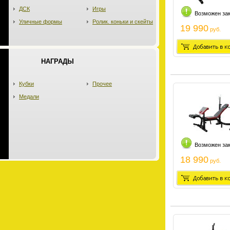
ДСК
Игры
Возможен за
Уличные формы
Ролик. коньки и скейты
19 990
руб.
НАГРАДЫ
Кубки
Прочее
Медали
Возможен за
18 990
руб.