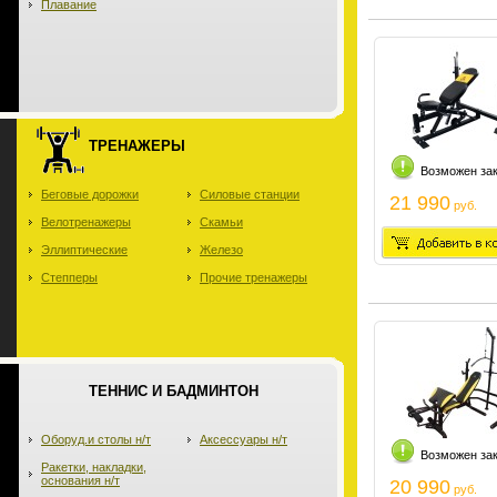
Плавание
ТРЕНАЖЕРЫ
Возможен за
Беговые дорожки
Силовые станции
21 990
руб.
Велотренажеры
Скамьи
Эллиптические
Железо
Степперы
Прочие тренажеры
ТЕННИС И БАДМИНТОН
Оборуд.и столы н/т
Аксессуары н/т
Возможен за
Ракетки, накладки,
основания н/т
20 990
руб.