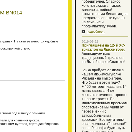
победителей. Спасибо
хочется сказать, также,
клинике семейной
YM BN014
стоматологии Династия, за
предоставленные купоны
на лечение и
профилактику зубов.
подробнее...
и сиденья. На скамье имеются удобные
2019-06-22
Приглашаем на 12- й XC-
ысокопрочной стали.
триатлон на Лысой горе.
Анонсируем наш
традиционный триатлон
на Лысой горе в Солотче!
Гонка пройдет 27 июля в
нашем любимом уголке
Рязани - на Лысой горе.
Что будет в этом году?
+ 400 метров плавания, 14
км велокросса, 4 км
легкоатлетического кросса
+ новые трассы. По
многочисленным просьбам
спортсменов мы ушли от
пересечений с
Стойки под штангу с замками
автомобильными
дорогами. Все круги гонки
тели для хранения дисков.
расположены в "парковой"
коленном суставе, парта для бицепсов,
зоне. Рельефа будет чуть