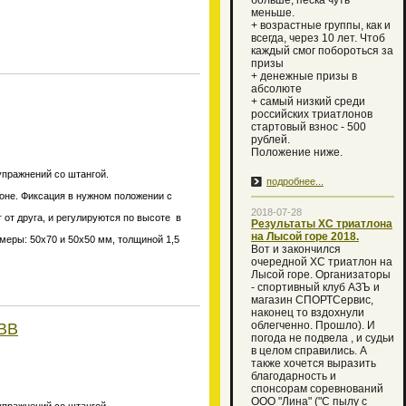
больше, песка чуть
меньше.
+ возрастные группы, как и
всегда, через 10 лет. Чтоб
каждый смог побороться за
призы
+ денежные призы в
абсолюте
+ самый низкий среди
российских триатлонов
стартовый взнос - 500
рублей.
Положение ниже.
упражнений со штангой.
подробнее...
зоне. Фиксация в нужном положении с
2018-07-28
 от друга, и регулируются по высоте в
Результаты ХС триатлона
на Лысой горе 2018.
меры: 50х70 и 50х50 мм, толщиной 1,5
Вот и закончился
очередной XC триатлон на
Лысой горе. Организаторы
- спортивный клуб АЗЪ и
магазин СПОРТСервис,
наконец то вздохнули
облегченно. Прошло). И
ABB
погода не подвела , и судьи
в целом справились. А
также хочется выразить
благодарность и
спонсорам соревнований
ООО "Лина" ("С пылу с