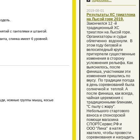
подробнее...
2019-08-01
Результаты ХС триатлона
на Лысой горе 2019.
одель.
Закончился 12 -й
традиционный XC
нятий с гантелями и штангой.
триатлон на Лысой горе.
Организаторы и судьи
анта, спинка имеет 6 уровней.
облегченно вздохнули. В
этом году беговой и
велосипедный круги
притерпели существенные
изменения в сторону
усложнения рельефа. Как
выяснилось, после
финиша, участникам эти
изменения пришлись по
вкусу. По традиции погода
в день соревнований была
солнечной и теплой. А
после финиша, как всегда,
чайная церемония с
уди, ножные группы мышц, косые
традиционными блинами,
"С пылу с жару".
Небольшого стартового
взноса и спонсорской
помощи магазина
СПОРТСервис.РФ и
ООО "Лина" в натяг
хватило, чтобы провести
соревнования и наградить