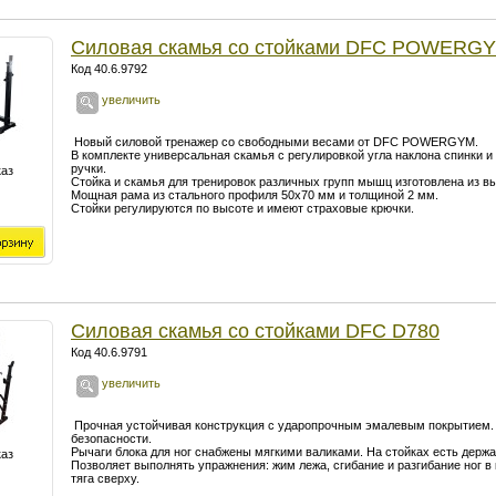
Силовая скамья со стойками DFC POWERG
Код 40.6.9792
увеличить
Новый силовой тренажер со свободными весами от DFC POWERGYM.
В комплекте универсальная скамья с регулировкой угла наклона спинки 
ручки.
каз
Стойка и скамья для тренировок различных групп мышц изготовлена из в
Мощная рама из стального профиля 50х70 мм и толщиной 2 мм.
Стойки регулируются по высоте и имеют страховые крючки.
Силовая скамья со стойками DFC D780
Код 40.6.9791
увеличить
Прочная устойчивая конструкция с ударопрочным эмалевым покрытием. 
безопасности.
Рычаги блока для ног снабжены мягкими валиками. На стойках есть держа
каз
Позволяет выполнять упражнения: жим лежа, сгибание и разгибание ног в 
тяга сверху.