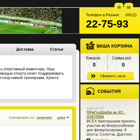
Телефон в Рязани: (4912)
22-75-93
ВАША КОРЗИНА
а
Доставка
Статьи
Товаров
Сумма руб.
0
0
ть спортивный инвентарь. Наш
 помощью спорта хочет поддерживать
 спортивной тренировки. Купите
СОБЫТИЯ
2020-07-27
ПРиГлаШаЕм на XC -
ДУАТЛОН
Сортировать по:
наличию
цене
ВСЕХ приглашаем принять
участие во Всероссийском
дне физкультурника. 8
агуста. Солотча. Дуатлон.