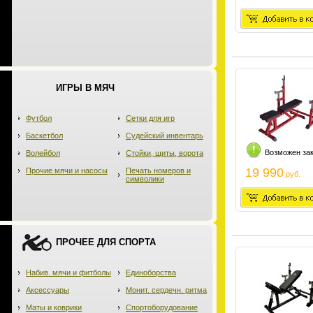
ИГРЫ В МЯЧ
Футбол
Сетки для игр
Баскетбол
Судейский инвентарь
Возможен за
Волейбол
Стойки, щиты, ворота
19 990
Прочие мячи и насосы
Печать номеров и
руб.
символики
ПРОЧЕЕ ДЛЯ СПОРТА
Набив. мячи и фитболы
Единоборства
Аксессуары
Монит. сердечн. ритма
Маты и коврики
Спортоборудование