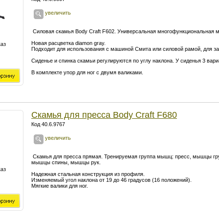
увеличить
Cиловая скамья Body Craft F602. Универсальная многофункциональная м
Новая расцветка diamon gray.
каз
Подходит для использования с машиной Смита или силовой рамой, для за
Сиденье и спинка скамьи регулируются по углу наклона. У сиденья 3 вари
В комплекте упор для ног с двумя валиками.
Скамья для пресса Body Craft F680
Код 40.6.9767
увеличить
С
камья для пресса прямая.
Тренируемая группа мышц: пресс, мышцы гр
мышцы спины, мышцы рук.
каз
Надежная стальная конструкция из профиля.
Изменяемый угол наклона от 19 до 46 градусов (16 положений).
Мягкие валики для ног.