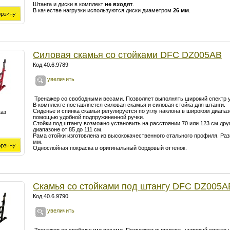
Штанга и диски в комплект
не входят
.
В качестве нагрузки используются диски диаметром
26 мм
.
Силовая скамья со стойками DFC DZ005AB
Код 40.6.9789
увеличить
Тренажер со свободными весами. Позволяет выполнять широкий спектр 
В комплекте поставляется силовая скамья и силовая стойка для штанги.
Сиденье и спинка скамьи регулируется по углу наклона в широком диапа
каз
помощью удобной подпружиненной ручки.
Стойки под штангу возможно установить на расстоянии 70 или 123 см друг
диапазоне от 85 до 111 см.
Рама стойки изготовлена из высококачественного стального профиля. Раз
мм.
Однослойная покраска в оригинальный бордовый оттенок.
Скамья со стойками под штангу DFC DZ005
Код 40.6.9790
увеличить