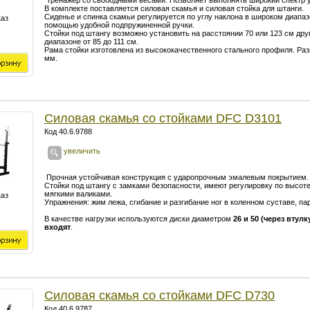
Тренажер со свободными весами. Позволяет выполнять широкий спектр 
В комплекте поставляется силовая скамья и силовая стойка для штанги.
Сиденье и спинка скамьи регулируется по углу наклона в широком диапа
каз
помощью удобной подпружиненной ручки.
Стойки под штангу возможно установить на расстоянии 70 или 123 см друг
диапазоне от 85 до 111 см.
Рама стойки изготовлена из высококачественного стального профиля. Раз
мм.
Силовая скамья со стойками DFC D3101
Код 40.6.9788
увеличить
Прочная устойчивая конструкция с ударопрочным эмалевым покрытием.
Стойки под штангу с замками безопасности, имеют регулировку по высоте
мягкими валиками.
каз
Упражнения: жим лежа, сгибание и разгибание ног в коленном суставе, па
В качестве нагрузки используются диски диаметром
26 и 50 (через втулк
входят
.
Силовая скамья со стойками DFC D730
Код 40.6.9787