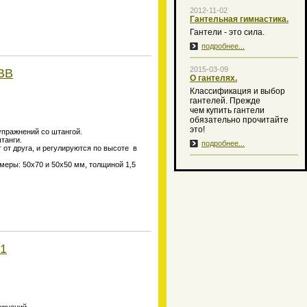
2012-11-02
Гантельная гимнастика.
Гантели - это сила.
подробнее...
2015-03-09
BB
О гантелях.
Классификация и выбор
гантелей. Прежде
чем купить гантели
обязательно прочитайте
это!
упражнений со штангой.
штанги.
подробнее...
 от друга, и регулируются по высоте в
меры: 50х70 и 50х50 мм, толщиной 1,5
-1