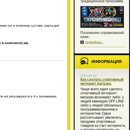
традиционной программе.
ание ног в коленном суставе, парта для
Положение соревнований
ниже:
подробнее...
ку в комплекте) мм
.
ИНФОРМАЦИЯ
2013-05-02
Как сделать спортивный
интернет магазин.
Чаще всего идея сделать
спортивный интернет
ля ног регулируются в 4-х положениях.
магазин возникает либо
у
людей имеющих OFF LINE
либо у людей связанных с
программированием и
интернетом. Одни
рассчитывают увеличить
продажи спортивных
товаров за счет интернета,
а другие заработать на