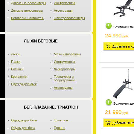
Дорожные велосипеды
Инструменты
Детские велосипеды
Аксессуары
Беговелы. Самокаты.
Электровелосипеды
Возможен за
24 990
руб.
ЛЫЖИ БЕГОВЫЕ
Лыжи
Мази и парафины
Палки
Инструменты
Ботинки
Лыжероллеры
Крепления
Тренажеры и
оборудование
Одежда для лыж
Аксессуары
Возможен за
БЕГ, ПЛАВАНИЕ, ТРИАТЛОН
21 990
руб.
Одежда для бега
Триатлон
Обувь для бега
Прочее