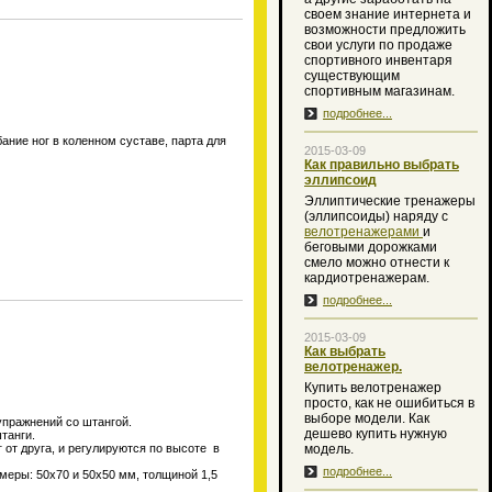
своем знание интернета и
возможности предложить
свои услуги по продаже
спортивного инвентаря
существующим
спортивным магазинам.
подробнее...
ание ног в коленном суставе, парта для
2015-03-09
Как правильно выбрать
эллипсоид
Эллиптические тренажеры
(эллипсоиды) наряду с
велотренажерами
и
беговыми дорожками
смело можно отнести к
кардиотренажерам.
подробнее...
2015-03-09
Как выбрать
велотренажер.
Купить велотренажер
просто, как не ошибиться в
выборе модели. Как
упражнений со штангой.
дешево купить нужную
штанги.
 от друга, и регулируются по высоте в
модель.
подробнее...
меры: 50х70 и 50х50 мм, толщиной 1,5