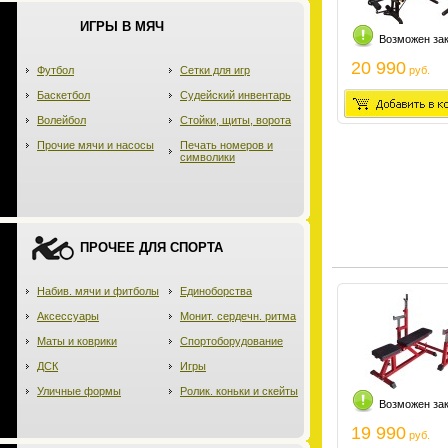
ИГРЫ В МЯЧ
Возможен за
20 990
Футбол
Сетки для игр
руб.
Баскетбол
Судейский инвентарь
Волейбол
Стойки, щиты, ворота
Прочие мячи и насосы
Печать номеров и
символики
ПРОЧЕЕ ДЛЯ СПОРТА
Набив. мячи и фитболы
Единоборства
Аксессуары
Монит. сердечн. ритма
Маты и коврики
Спортоборудование
ДСК
Игры
Уличные формы
Ролик. коньки и скейты
Возможен за
19 990
руб.