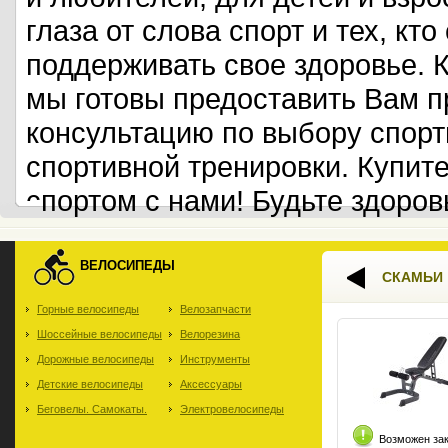
глаза от слова спорт и тех, кт
поддерживать свое здоровье. 
мы готовы предоставить Вам 
консультацию по выбору спорт
спортивной тренировки. Купит
спортом с нами! Будьте здоров
ВЕЛОСИПЕДЫ
СКАМЬИ
Горные велосипеды
Велозапчасти
Шоссейные велосипеды
Велорезина
Дорожные велосипеды
Инструменты
Детские велосипеды
Аксессуары
Беговелы. Самокаты.
Электровелосипеды
Возможен за