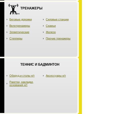
ТРЕНАЖЕРЫ
Беговые дорожки
Силовые станции
Велотренажеры
Скамьи
Эллиптические
Железо
Степперы
Прочие тренажеры
ТЕННИС И БАДМИНТОН
Оборуд.и столы н/т
Аксессуары н/т
Ракетки, накладки,
основания н/т