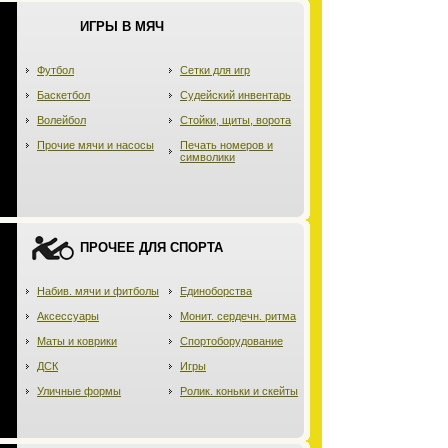
ИГРЫ В МЯЧ
Футбол
Сетки для игр
Баскетбол
Судейский инвентарь
Волейбол
Стойки, щиты, ворота
Прочие мячи и насосы
Печать номеров и
символики
ПРОЧЕЕ ДЛЯ СПОРТА
Набив. мячи и фитболы
Единоборства
Аксессуары
Монит. сердечн. ритма
Маты и коврики
Спортоборудование
ДСК
Игры
Уличные формы
Ролик. коньки и скейты