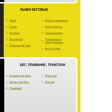
ЛЫЖИ БЕГОВЫЕ
Лыжи
Мази и парафины
Палки
Инструменты
Ботинки
Лыжероллеры
Крепления
Тренажеры и
оборудование
Одежда для лыж
Аксессуары
БЕГ, ПЛАВАНИЕ, ТРИАТЛОН
Одежда для бега
Триатлон
Обувь для бега
Прочее
Плавание