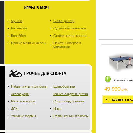
ИГРЫ В МЯЧ
Футбол
Сетки для игр
Баскетбол
Судейский инвентарь
Волейбол
Стойки, щиты, ворота
Прочие мячи и насосы
Печать номеров и
символики
ПРОЧЕЕ ДЛЯ СПОРТА
Возможен за
Набив. мячи и фитболы
Единоборства
49 990
руб.
Аксессуары
Монит. сердечн. ритма
Маты и коврики
Спортоборудование
ДСК
Игры
Уличные формы
Ролик. коньки и скейты