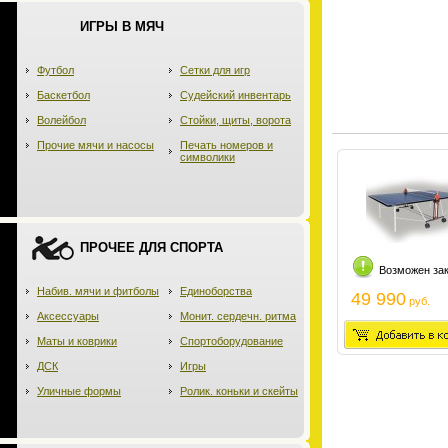
ИГРЫ В МЯЧ
Футбол
Сетки для игр
Баскетбол
Судейский инвентарь
Волейбол
Стойки, щиты, ворота
Прочие мячи и насосы
Печать номеров и
символики
ПРОЧЕЕ ДЛЯ СПОРТА
Возможен за
Набив. мячи и фитболы
Единоборства
49 990
руб.
Аксессуары
Монит. сердечн. ритма
Маты и коврики
Спортоборудование
ДСК
Игры
Уличные формы
Ролик. коньки и скейты