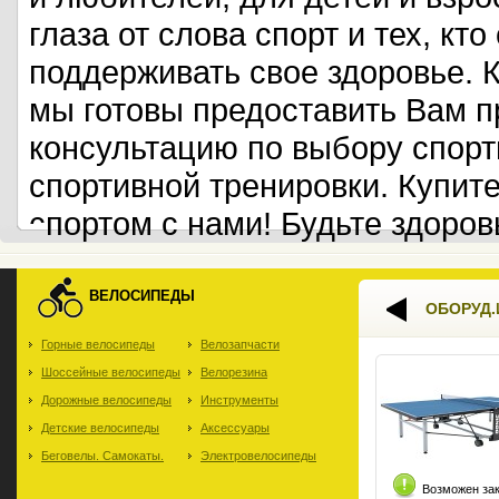
глаза от слова спорт и тех, кт
поддерживать свое здоровье. 
мы готовы предоставить Вам 
консультацию по выбору спорт
спортивной тренировки. Купит
спортом с нами! Будьте здоров
ВЕЛОСИПЕДЫ
ОБОРУД.
Горные велосипеды
Велозапчасти
Шоссейные велосипеды
Велорезина
Дорожные велосипеды
Инструменты
Детские велосипеды
Аксессуары
Беговелы. Самокаты.
Электровелосипеды
Возможен за