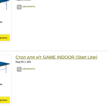
увеличить
ии
Стол для н/т GAME INDOOR (Start Line)
Код 50.1.160
увеличить
ии