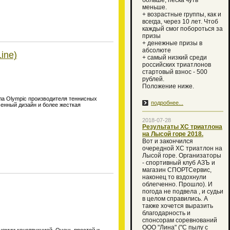
больше, песка чуть
меньше.
+ возрастные группы, как и
всегда, через 10 лет. Чтоб
каждый смог побороться за
призы
+ денежные призы в
абсолюте
ine)
+ самый низкий среди
российских триатлонов
стартовый взнос - 500
рублей.
Положение ниже.
ла Olympic производителя теннисных
подробнее...
менный дизайн и более жесткая
2018-07-28
Результаты ХС триатлона
на Лысой горе 2018.
Вот и закончился
очередной XC триатлон на
Лысой горе. Организаторы
- спортивный клуб АЗЪ и
магазин СПОРТСервис,
наконец то вздохнули
облегченно. Прошло). И
погода не подвела , и судьи
в целом справились. А
также хочется выразить
благодарность и
спонсорам соревнований
ООО "Лина" ("С пылу с