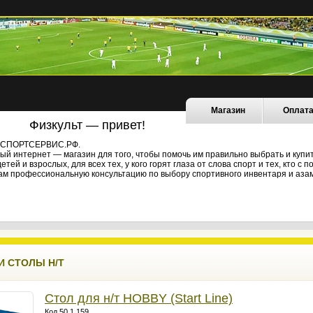
Магазин
Оплат
Физкульт — привет!
не СПОРТСЕРВИС.РФ.
й интернет — магазин для того, чтобы помочь им правильно выбрать и купи
ей и взрослых, для всех тех, у кого горят глаза от слова спорт и тех, кто с
ам профессиональную консультацию по выбору спортивного инвентаря и азам
И СТОЛЫ Н/Т
Стол для н/т HOBBY (Start Line)
Код 50.1.159