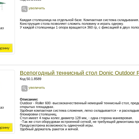
увеличить
Каждая столешница на отдельной базе. Компактная система складывания.
Конструкция стола позволяет сложить половину и играть одному.
У каждой столешницы 1 опора вращается 360 гр, с фиксацией в двух поло
каз
Всепогодный теннисный стол Donic Outdoor R
Код 50.1.8589
увеличить
Описание:
Outdoor - Roller 600 -высококачественный немецкий теннисный стол, пред
открытых площадках.
каз
Удобная компактная система сложения, легко складывается - и расклады
блокировки столешниц.
Стол имеет 4 пары колес диаметр 128 мм, - одна сторона маневровая.
-Так же стол оборудован встроенной сеткой, не требующей демонтажа пр
Предусмотрена возможность одиночной игры.
Удобный держатель ракеток и мячей.