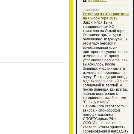
подробнее...
2019-08-01
Результаты ХС триатлона
на Лысой горе 2019.
Закончился 12 -й
традиционный XC
триатлон на Лысой горе.
Организаторы и судьи
облегченно вздохнули. В
этом году беговой и
велосипедный круги
притерпели существенные
изменения в сторону
усложнения рельефа. Как
выяснилось, после
финиша, участникам эти
изменения пришлись по
вкусу. По традиции погода
в день соревнований была
солнечной и теплой. А
после финиша, как всегда,
чайная церемония с
традиционными блинами,
"С пылу с жару".
Небольшого стартового
взноса и спонсорской
помощи магазина
СПОРТСервис.РФ и
ООО "Лина" в натяг
хватило, чтобы провести
соревнования и наградить