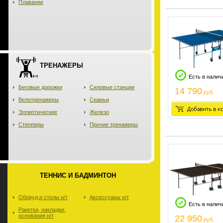
Плавание
ТРЕНАЖЕРЫ
Есть в налич
Беговые дорожки
Силовые станции
14 790
руб.
Велотренажеры
Скамьи
Эллиптические
Железо
Степперы
Прочие тренажеры
ТЕННИС И БАДМИНТОН
Оборуд.и столы н/т
Аксессуары н/т
Есть в налич
Ракетки, накладки,
основания н/т
22 950
руб.