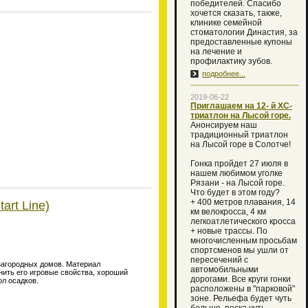
победителей. Спасибо
хочется сказать, также,
клинике семейной
стоматологии Династия, за
предоставленные купоны
на лечение и
профилактику зубов.
подробнее...
2019-06-22
Приглашаем на 12- й XC-
триатлон на Лысой горе.
Анонсируем наш
традиционный триатлон
на Лысой горе в Солотче!
Гонка пройдет 27 июля в
нашем любимом уголке
Рязани - на Лысой горе.
Что будет в этом году?
+ 400 метров плавания, 14
art Line)
км велокросса, 4 км
легкоатлетического кросса
+ новые трассы. По
многочисленным просьбам
спортсменов мы ушли от
пересечений с
загородных домов. Материал
автомобильными
нить его игровые свойства, хороший
дорогами. Все круги гонки
ол осадков.
расположены в "парковой"
зоне. Рельефа будет чуть