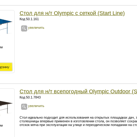
Стол для н/т Olympiс с сеткой (Start Line)
Код 50.1.161
увеличить
ии
Cтол для н/т всепогодный Olympic Outdoor (St
Код 50.1.7843
увеличить
Стол идеально подходит для использования на открытых площадках дач, 
столешницы впервые применен в изготовлении стола, он позволяет сохра
отскок мяча при эксплуатации на улице и переодическом попадании на ст
ии