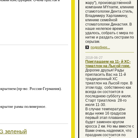
номии конструкцией. Очень простой и
жару"), производственной
компании MYname, клинике
стамотологии Дента стиль,
Владимиру Харламкину,
клинике семейной
стоматологии Династия. В
наше нелегкое время
удалось, собрать с мира по
нитке и раздать сестрам по
серьгам.
подробнее...
2018-06-27
Приглашаем на 11- й XC-
триатлон на Лысой горе.
Дорогие друзья! Рады
пригласить Вас на 11-й
традиционный XC
триатлон на Лысой горе. В
этом году, собственно как
крытием (пр-во: Россия-Германия).
всегда он состоится в
последнюю субботу июля.
Старт триатлона 28-го
июля 11-30.
Покрытие рамы полимерное.
В случае температуры
воды ниже 16 градусов
первый этап плавания
будет заменен кругом
кросса 2 км. Но мы вместе с
0G зеленый
Вами очень надеемся, что
праздник состоится по