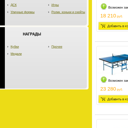
ДСК
Игры
Возможен за
Уличные формы
Ролик. коньки и скейты
18 210
руб.
НАГРАДЫ
Кубки
Прочее
Медали
Возможен за
23 280
руб.