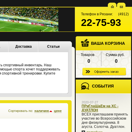
Телефон в Рязани: (4912)
22-75-93
ВАША КОРЗИНА
а
Доставка
Статьи
Товаров
Сумма руб.
0
0
ть спортивный инвентарь. Наш
 помощью спорта хочет поддерживать
 спортивной тренировки. Купите
СОБЫТИЯ
2020-07-27
ПРиГлаШаЕм на XC -
ДУАТЛОН
Сортировать по:
наличию
цене
ВСЕХ приглашаем принять
участие во Всероссийском
дне физкультурника. 8
агуста. Солотча. Дуатлон.