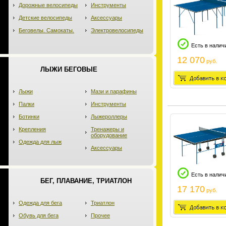
Дорожные велосипеды
Инструменты
Детские велосипеды
Аксессуары
Беговелы. Самокаты.
Электровелосипеды
Есть в налич
12 070
руб.
ЛЫЖИ БЕГОВЫЕ
Лыжи
Мази и парафины
Палки
Инструменты
Ботинки
Лыжероллеры
Крепления
Тренажеры и
оборудование
Одежда для лыж
Аксессуары
Есть в налич
БЕГ, ПЛАВАНИЕ, ТРИАТЛОН
17 170
руб.
Одежда для бега
Триатлон
Обувь для бега
Прочее