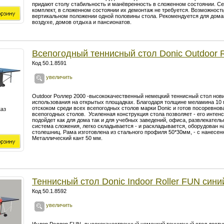
придают столу стабильность и манёвренность в сложенном состоянии. Сет
комплект, в сложенном состоянии их демонтаж не требуется. Возможность
вертикальном положении одной половины стола. Рекомендуется для дома
воздухе, домов отдыха и пансионатов.
Всепогодный теннисный стол Donic Outdoor R
Код 50.1.8591
увеличить
Outdoor Роллер 2000 -высококачественный немецкий теннисный стол нови
использования на открытых площадках. Благодаря толщине меламина 10
отскоком среди всеx всепогодных столов марки Donic и готов посоревнов
каз
всепогодных столов. Усиленная конструкция стола позволяет - его интен
подойдет как для дома так и для учебных заведений, офиса, развлекател
система сложения, легко складывается - и раскладывается, оборудован 
столешниц. Рама изготовлена из стального профиля 50*30мм, - с нанес
Металлический кант 50 мм.
Теннисный стол Donic Indoor Roller FUN сини
Код 50.1.8592
увеличить