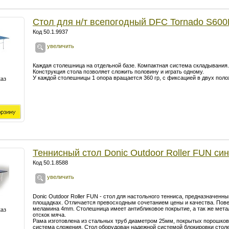
Стол для н/т всепогодный DFC Tornado S600
Код 50.1.9937
увеличить
Каждая столешница на отдельной базе. Компактная система складывания.
Конструкция стола позволяет сложить половину и играть одному.
У каждой столешницы 1 опора вращается 360 гр, с фиксацией в двух поло
каз
Теннисный стол Donic Outdoor Roller FUN си
Код 50.1.8588
увеличить
Donic Outdoor Roller FUN - стол для настольного тенниса, предназначенн
площадках. Отличается превосходным сочетанием цены и качества. Повер
меламина 4mm. Столешница имеет антибликовое покрытие, а так же мет
каз
отскок мяча.
Рама изготовлена из стальных труб диаметром 25мм, покрытых порошко
система сложения. Стол оборудован надежной системой блокировки стол