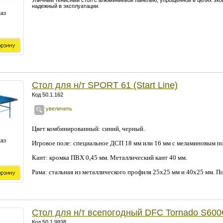
Уличный тенисный стол с алюминиевой панелью, упрощенной в целях эко
надежный в эксплуатации.
каз
Стол для н/т SPORT 61 (Start Line)
Код 50.1.162
увеличить
Цвет комбинированный:
синий, черный.
каз
Игровое поле:
специальное ДСП 18 мм или 16 мм с меламиновым по
Кант:
кромка ПВХ 0,45 мм. Металлический кант 40 мм.
Рама:
стальная из металлического профиля 25х25 мм и 40х25 мм. 
Стол для н/т всепогодный DFC Tornado S60
Код 50.1.9938