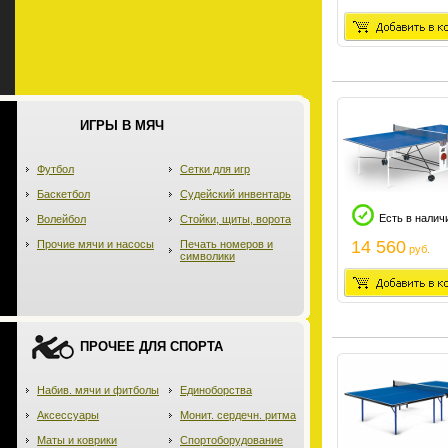
ИГРЫ В МЯЧ
Футбол
Сетки для игр
Баскетбол
Судейский инвентарь
Есть в налич
Волейбол
Стойки, щиты, ворота
14 560
Прочие мячи и насосы
Печать номеров и
руб.
символики
ПРОЧЕЕ ДЛЯ СПОРТА
Набив. мячи и фитболы
Единоборства
Аксессуары
Монит. сердечн. ритма
Маты и коврики
Спортоборудование