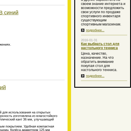
своем знание интернета и
возможности предложить
B синий
свои услуги по продаже
спортивного инвентаря
существующим
спортивным магазинам.
подробнее...
2016-01-31
Как выбрать стол для
жениях.
настольного тенниса
Цена, качество,
назначение. На что
обратить внимание
покупая стол для
настольного тенниса.
подробнее...
ний
ый для использования на открытых
хность изготовлена из влагостойкого
аллический кант 36 мм, улучшающий
вым покрытием. Удобная компактная
ешниц. Колёса диаметром 125 мм