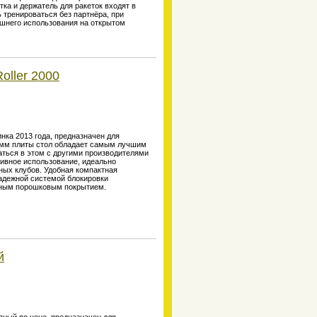
ка и держатель для ракеток входят в
 тренироваться без партнёра, при
шнего использования на открытом
oller 2000
нка 2013 года, предназначен для
 мм плиты стол обладает самым лучшим
аться в этом с другими производителями
сивное использование, идеально
ьных клубов. Удобная компактная
надежной системой блокировки
енным порошковым покрытием.
й