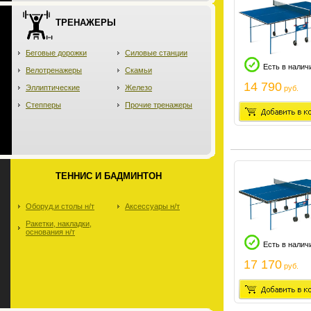
ТРЕНАЖЕРЫ
Беговые дорожки
Силовые станции
Есть в налич
Велотренажеры
Скамьи
14 790
Эллиптические
Железо
руб.
Степперы
Прочие тренажеры
ТЕННИС И БАДМИНТОН
Оборуд.и столы н/т
Аксессуары н/т
Ракетки, накладки,
основания н/т
Есть в налич
17 170
руб.