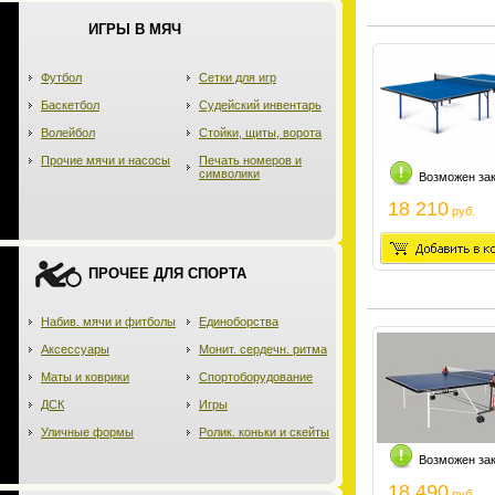
ИГРЫ В МЯЧ
Футбол
Сетки для игр
Баскетбол
Судейский инвентарь
Волейбол
Стойки, щиты, ворота
Прочие мячи и насосы
Печать номеров и
символики
Возможен за
18 210
руб.
ПРОЧЕЕ ДЛЯ СПОРТА
Набив. мячи и фитболы
Единоборства
Аксессуары
Монит. сердечн. ритма
Маты и коврики
Спортоборудование
ДСК
Игры
Уличные формы
Ролик. коньки и скейты
Возможен за
18 490
руб.