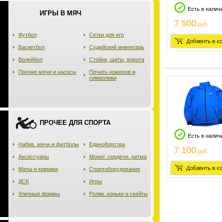
Есть в налич
ИГРЫ В МЯЧ
7 500
руб.
Футбол
Сетки для игр
Баскетбол
Судейский инвентарь
Волейбол
Стойки, щиты, ворота
Прочие мячи и насосы
Печать номеров и
символики
ПРОЧЕЕ ДЛЯ СПОРТА
Есть в налич
Набив. мячи и фитболы
Единоборства
7 100
руб.
Аксессуары
Монит. сердечн. ритма
Маты и коврики
Спортоборудование
ДСК
Игры
Уличные формы
Ролик. коньки и скейты