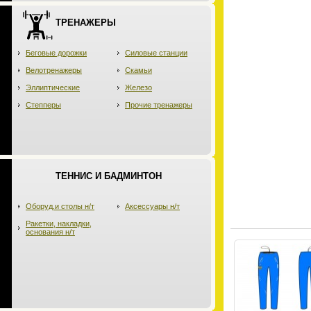
ТРЕНАЖЕРЫ
Беговые дорожки
Силовые станции
Велотренажеры
Скамьи
Эллиптические
Железо
Степперы
Прочие тренажеры
ТЕННИС И БАДМИНТОН
Оборуд.и столы н/т
Аксессуары н/т
Ракетки, накладки,
основания н/т