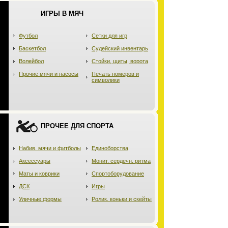
ИГРЫ В МЯЧ
Футбол
Сетки для игр
Баскетбол
Судейский инвентарь
Волейбол
Стойки, щиты, ворота
Прочие мячи и насосы
Печать номеров и
символики
ПРОЧЕЕ ДЛЯ СПОРТА
Набив. мячи и фитболы
Единоборства
Аксессуары
Монит. сердечн. ритма
Маты и коврики
Спортоборудование
ДСК
Игры
Уличные формы
Ролик. коньки и скейты