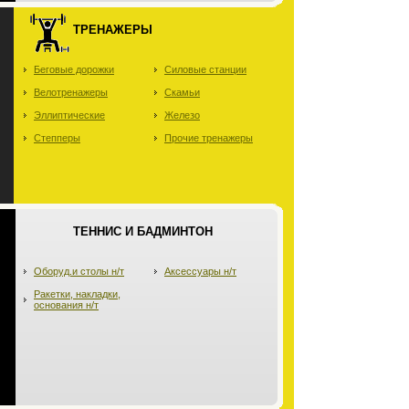
ТРЕНАЖЕРЫ
Беговые дорожки
Силовые станции
Велотренажеры
Скамьи
Эллиптические
Железо
Степперы
Прочие тренажеры
ТЕННИС И БАДМИНТОН
Оборуд.и столы н/т
Аксессуары н/т
Ракетки, накладки,
основания н/т