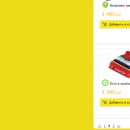
Возможен за
1 480
руб.
Есть в налич
1 390
руб.
<<
1
2
3
>>