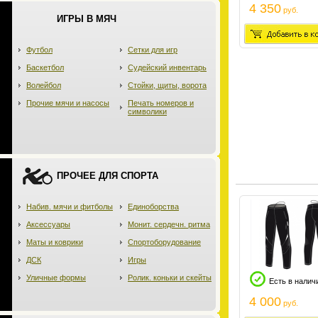
4 350
руб.
ИГРЫ В МЯЧ
Футбол
Сетки для игр
Баскетбол
Судейский инвентарь
Волейбол
Стойки, щиты, ворота
Прочие мячи и насосы
Печать номеров и
символики
ПРОЧЕЕ ДЛЯ СПОРТА
Набив. мячи и фитболы
Единоборства
Аксессуары
Монит. сердечн. ритма
Маты и коврики
Спортоборудование
ДСК
Игры
Уличные формы
Ролик. коньки и скейты
Есть в налич
4 000
руб.