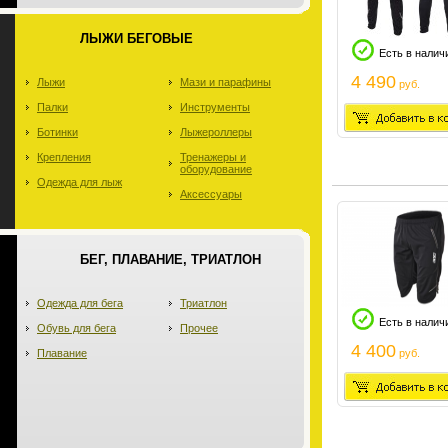
ЛЫЖИ БЕГОВЫЕ
Есть в налич
4 490
Лыжи
Мази и парафины
руб.
Палки
Инструменты
Ботинки
Лыжероллеры
Крепления
Тренажеры и
оборудование
Одежда для лыж
Аксессуары
БЕГ, ПЛАВАНИЕ, ТРИАТЛОН
Одежда для бега
Триатлон
Есть в налич
Обувь для бега
Прочее
4 400
Плавание
руб.