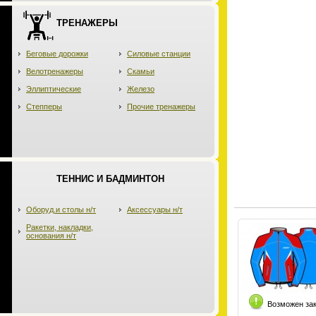
ТРЕНАЖЕРЫ
Беговые дорожки
Силовые станции
Велотренажеры
Скамьи
Эллиптические
Железо
Степперы
Прочие тренажеры
ТЕННИС И БАДМИНТОН
Оборуд.и столы н/т
Аксессуары н/т
Ракетки, накладки,
основания н/т
Возможен за