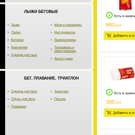
ЛЫЖИ БЕГОВЫЕ
Есть в налич
880
Лыжи
Мази и парафины
руб.
Палки
Инструменты
Ботинки
Лыжероллеры
Крепления
Тренажеры и
оборудование
Одежда для лыж
Аксессуары
БЕГ, ПЛАВАНИЕ, ТРИАТЛОН
Одежда для бега
Триатлон
Есть в налич
Обувь для бега
Прочее
380
руб.
Плавание