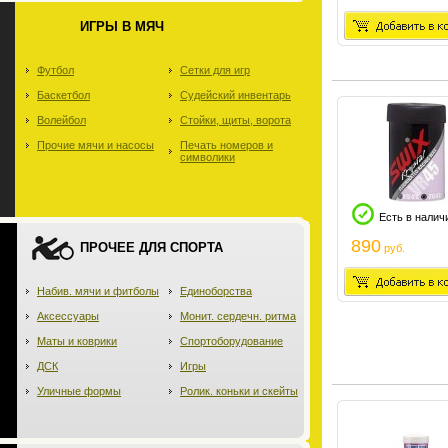
ИГРЫ В МЯЧ
Футбол
Сетки для игр
Баскетбол
Судейский инвентарь
Волейбол
Стойки, щиты, ворота
Прочие мячи и насосы
Печать номеров и
символики
Есть в налич
890
ПРОЧЕЕ ДЛЯ СПОРТА
руб.
Набив. мячи и фитболы
Единоборства
Аксессуары
Монит. сердечн. ритма
Маты и коврики
Спортоборудование
ДСК
Игры
Уличные формы
Ролик. коньки и скейты