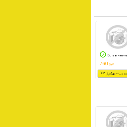
Есть в налич
760
руб.