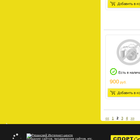
Есть в налич
900
руб.
<<
1
2
3
4
>>
создание сайтов
,
продвижение сайтов
, etc.