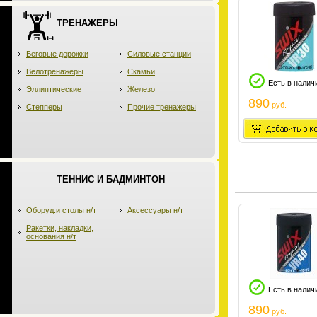
ТРЕНАЖЕРЫ
Беговые дорожки
Силовые станции
Велотренажеры
Скамьи
Есть в налич
Эллиптические
Железо
890
руб.
Степперы
Прочие тренажеры
ТЕННИС И БАДМИНТОН
Оборуд.и столы н/т
Аксессуары н/т
Ракетки, накладки,
основания н/т
Есть в налич
890
руб.