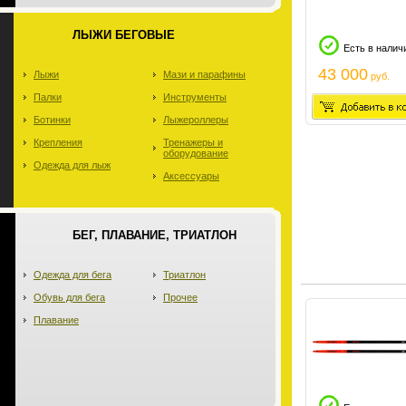
ЛЫЖИ БЕГОВЫЕ
Есть в налич
43 000
Лыжи
Мази и парафины
руб.
Палки
Инструменты
Ботинки
Лыжероллеры
Крепления
Тренажеры и
оборудование
Одежда для лыж
Аксессуары
БЕГ, ПЛАВАНИЕ, ТРИАТЛОН
Одежда для бега
Триатлон
Обувь для бега
Прочее
Плавание