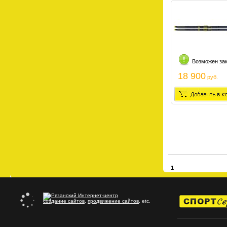
Возможен за
18 900
руб.
1
создание сайтов
,
продвижение сайтов
, etc.