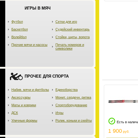
ИГРЫ В МЯЧ
Футбол
Сетки для игр
Баскетбол
Судейский инвентарь
Волейбол
Стойки, щиты, ворота
Прочие мячи и насосы
Печать номеров и
символики
ПРОЧЕЕ ДЛЯ СПОРТА
Набив. мячи и фитболы
Единоборства
Аксессуары
Монит. сердечн. ритма
Маты и коврики
Спортоборудование
ДСК
Игры
Уличные формы
Ролик. коньки и скейты
Есть в налич
1 900
руб.