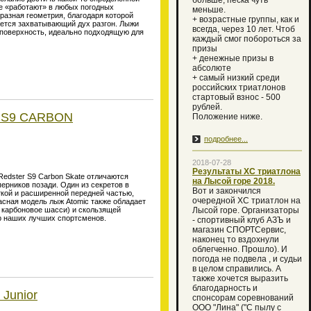
больше, песка чуть
е «работают» в любых погодных
меньше.
разная геометрия, благодаря которой
+ возрастные группы, как и
вается захватывающий дух разгон. Лыжи
всегда, через 10 лет. Чтоб
поверхность, идеально подходящую для
каждый смог побороться за
призы
+ денежные призы в
абсолюте
+ самый низкий среди
российских триатлонов
стартовый взнос - 500
рублей.
R S9 CARBON
Положение ниже.
подробнее...
2018-07-28
Результаты ХС триатлона
edster S9 Carbon Skate отличаются
на Лысой горе 2018.
ерников позади. Один из секретов в
Вот и закончился
яткой и расширенной передней частью,
очередной XC триатлон на
расная модель лыж Atomic также обладает
 карбоновое шасси) и скользящей
Лысой горе. Организаторы
р наших лучших спортсменов.
- спортивный клуб АЗЪ и
магазин СПОРТСервис,
наконец то вздохнули
облегченно. Прошло). И
погода не подвела , и судьи
в целом справились. А
также хочется выразить
благодарность и
Junior
спонсорам соревнований
ООО "Лина" ("С пылу с