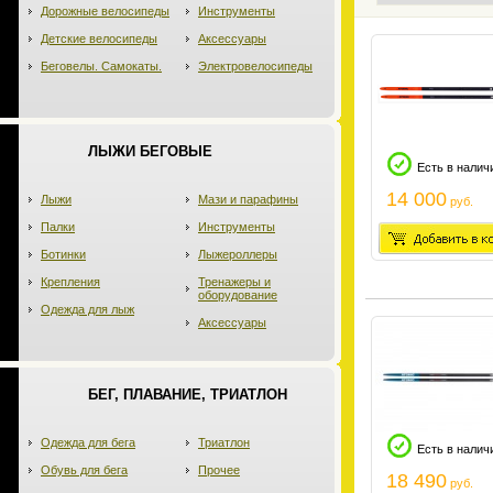
Дорожные велосипеды
Инструменты
Детские велосипеды
Аксессуары
Беговелы. Самокаты.
Электровелосипеды
ЛЫЖИ БЕГОВЫЕ
Есть в налич
14 000
Лыжи
Мази и парафины
руб.
Палки
Инструменты
Ботинки
Лыжероллеры
Крепления
Тренажеры и
оборудование
Одежда для лыж
Аксессуары
БЕГ, ПЛАВАНИЕ, ТРИАТЛОН
Одежда для бега
Триатлон
Есть в налич
Обувь для бега
Прочее
18 490
руб.