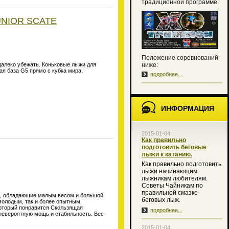
традиционной программе.
UNIOR SCATE
Положение соревнований
леко убежать. Коньковые лыжи для
ниже:
я база G5 прямо с кубка мира.
подробнее...
ИНФОРМАЦИЯ
2015-01-04
Как правильно
подготовить беговые
лыжи к катанию.
Как правильно подготовить
лыжи начинающим
лыжникам любителям.
Советы Чайникам по
правильной смазке
, обладающие малым весом и большой
беговых лыж.
молодым, так и более опытным
который понравится Скользящая
подробнее...
невероятную мощь и стабильность. Вес
2015-01-04