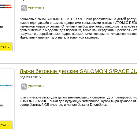
увеличить
Коньковые лыжи ATOMIC REDSTER S9 Junior рассчитаны на детей расту
имеет один дизайн с самыми дорогими коньковыми лыжами ATOMIC RED
лыжников мировой элиты. Отличный выбор для юных гонщиков: в основе м
ии
применяемые в моделях для взрослых, такие как сердечник Speedcell и ст
получаете сверхбыстрые подростковые лыжи, которые отличаются легкос
Идеальный вариант для начала гоночной карьеры.
Лыжи беговые детские SALOMON S/RACE J
Код 20.1.9015
увеличить
Классические лыжи для детей занимающихся спортом. Для тренировок 
JUNIOR CLASSIC- лыжи для будующих чемпионов.
Кубок мира доказал о
супер быстрый G5 пластик, и легкая база из D-карбона.
ии