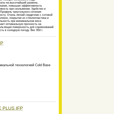
таты на высочайший уровень.
чивание, повышая эффективность
вость при скольжении. Удобство и
. Профиль треугольного сечения
осту. Очень легкий сердечник с сотовой
локно, покрытие из стеклопластика и
льность при минимальном весе.
вает оптимальную прочность на
кользящая поверхность для соревнований
 в холодную погоду. Вес 950 г.
FP
икальной технологией Cold Base
 PLUS IFP