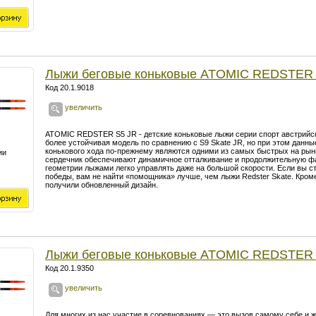
Лыжи беговые коньковые ATOMIC REDSTER 
Код 20.1.9018
увеличить
ATOMIC REDSTER S5 JR - детские коньковые лыжи серии спорт австрийск
более устойчивая модель по сравнению с S9 Skate JR, но при этом данн
конькового хода по-прежнему являются одними из самых быстрых на рынк
ии
сердечник обеспечивают динамичное отталкивание и продолжительную фа
геометрии лыжами легко управлять даже на большой скорости. Если вы с
победы, вам не найти «помощника» лучше, чем лыжи Redster Skate. Кроме
получили обновленный дизайн.
Лыжи беговые коньковые ATOMIC REDSTER
Код 20.1.9350
увеличить
Для многих из нас участие в соревнованиях — это вызов самому себе и 