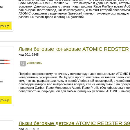
цели. Модель ATOMIC Redster S7 — это быстрые и удобные лыжи, которы
условиях. Данную модель отличает наш профиль Race Profile и новая V-об
ии
вас выбрасывает вперед, как из катапульты, и за счет которой обеспечи
ATOMIC оснащены сердечником Speedcell и имеют гоночную скользящую 
различных типов трасс и погодных условий.
Лыжи беговые коньковые ATOMIC REDSTE
Код 20.1.9345
увеличить
Подобно сверхлегкому гоночному велосипеду наши новые лыжи ATOMIC R
невероятным ускорением. Вы будете просто «летать», оставляя своих соп
том, что мы разработали лыжу с новой V-образной геометрией, с узкой п
ии
благодаря которой вас выбрасывает вперед, как из катапульты. Эта прек
профилем Carbon Race Monocoque Atomic Race Profile (Одноформованное
поверхностью, подходящей для любых погодных условий. ATOMIC - выбо
Лыжи беговые детские ATOMIC REDSTER S9 
Код 20.1.9019