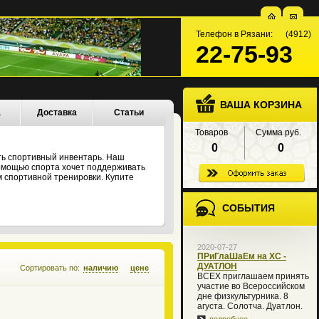
Телефон в Рязани: (4912)
22-75-93
ВАША КОРЗИНА
а
Доставка
Статьи
Товаров
Сумма руб.
0
0
ть спортивный инвентарь. Наш
 помощью спорта хочет поддерживать
 спортивной тренировки. Купите
СОБЫТИЯ
2020-07-27
ПРиГлаШаЕм на XC -
ДУАТЛОН
Сортировать по:
наличию
цене
ВСЕХ приглашаем принять
участие во Всероссийском
дне физкультурника. 8
агуста. Солотча. Дуатлон.