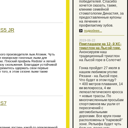
победителей. Спасибо
хочется сказать, также,
клинике семейной
стоматологии Династия, за
предоставленные купоны
на лечение и
профилактику зубов.
S5 JR
подробнее...
2019-06-22
Приглашаем на 12- й XC-
триатлон на Лысой горе.
Анонсируем наш
ого производителя лыж Атомик. Чуть
традиционный триатлон
ые юниорские гоночные лыжи для
на Лысой горе в Солотче!
е. Плоский профиль Redster и легкий
зу скольжения. Благодаря устойчивой
Гонка пройдет 27 июля в
тремитесь одержать свои первые
 того, в этом сезоне лыжи также
нашем любимом уголке
Рязани - на Лысой горе.
Что будет в этом году?
+ 400 метров плавания, 14
км велокросса, 4 км
легкоатлетического кросса
+ новые трассы. По
многочисленным просьбам
 S7
спортсменов мы ушли от
пересечений с
автомобильными
дорогами. Все круги гонки
расположены в "парковой"
зоне. Рельефа будет чуть
желание достичь какой-то определенной