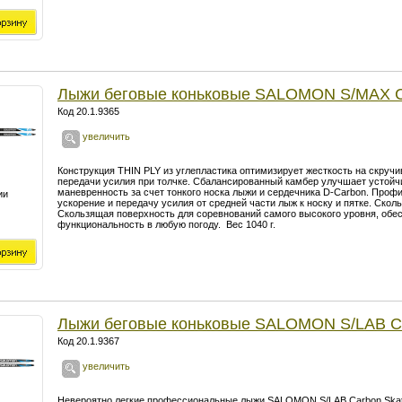
Лыжи беговые коньковые SALOMON S/MAX
Код 20.1.9365
увеличить
Конструкция THIN PLY из углепластика оптимизирует жесткость на скру
передачи усилия при толчке. Сбалансированный камбер улучшает устойчи
маневренность за счет тонкого носка лыжи и сердечника D-Carbon. Проф
ии
ускорение и передачу усилия от средней части лыж к носку и пятке. Скол
Скользящая поверхность для соревнований самого высокого уровня, о
функциональность в любую погоду. Вес 1040 г.
Лыжи беговые коньковые SALOMON S/LAB
Код 20.1.9367
увеличить
Невероятно легкие профессиональные лыжи SALOMON S/LAB Carbon Skate