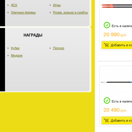
ДСК
Игры
Уличные формы
Ролик. коньки и скейты
Есть в налич
20 990
НАГРАДЫ
руб.
Кубки
Прочее
Медали
Есть в налич
20 490
руб.