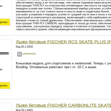
обеспечивают мощь в ее чистом виде, тем самым поднимая ваши резуль
Конструкция THIN PLY из углепластика оптимизирует жесткость на скру
ии
передачи усилия при толчке. Сбалансированный камбер улучшает устойчи
маневренность за счет тонкого носка и хвоста лыжи и сердечника Nomex
улучшает ускорение и передачу усилия от средней части лыж к носку и хв
структурой из композитного материала, включающий в себя карбоновое во
боковые стенки из тонкой древесины. Обеспечивает максимальную стаби
Конструкция THIN PLY CARBON, проходящая от носка до пятки, обеспечи
скручивание, улучшенную передачу энергии и отличное отталкивание. С
самого высокого уровня, обеспечивающая максимальную функциональность
Лыжи беговые FISCHER RCS SKATE PLUS I
Код 20.1.9332
увеличить
Коньковая модель для спортсменов и любителей. Теперь с ун
Bonding. Оптимально работают при t
от -10 С и выше.
ии
Лыжи беговые FISCHER CARBONLITE SKATE
Код 20.1.9331