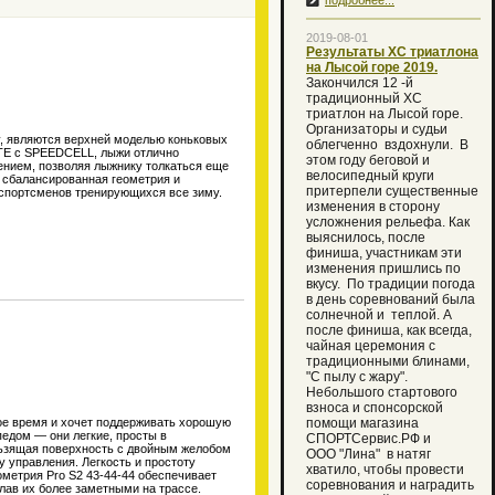
подробнее...
2019-08-01
Результаты ХС триатлона
на Лысой горе 2019.
Закончился 12 -й
традиционный XC
триатлон на Лысой горе.
Организаторы и судьи
, являются верхней моделью коньковых
облегченно вздохнули. В
TE c SPEEDCELL, лыжи отлично
этом году беговой и
ением, позволяя лыжнику толкаться еще
велосипедный круги
 сбалансированная геометрия и
притерпели существенные
спортсменов тренирующихся все зиму.
изменения в сторону
усложнения рельефа. Как
выяснилось, после
финиша, участникам эти
изменения пришлись по
вкусу. По традиции погода
в день соревнований была
солнечной и теплой. А
после финиша, как всегда,
чайная церемония с
традиционными блинами,
"С пылу с жару".
Небольшого стартового
взноса и спонсорской
свое время и хочет поддерживать хорошую
помощи магазина
едом — они легкие, просты в
СПОРТСервис.РФ и
ользящая поверхность с двойным желобом
ООО "Лина" в натяг
 управления. Легкость и простоту
хватило, чтобы провести
еометрия Pro S2 43-44-44 обеспечивает
соревнования и наградить
лав их более заметными на трассе.