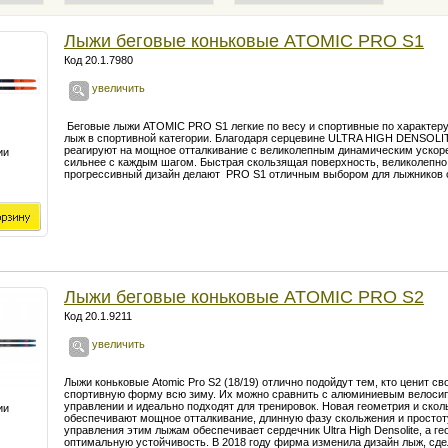
Лыжи беговые коньковые ATOMIC PRO S1
Код 20.1.7980
увеличить
Беговые лыжи ATOMIC PRO S1 легкие по весу и спортивные по характеру
лыж в спортивной категории. Благодаря серцевине ULTRA HIGH DENSOLI
реагируют на мощное отталкивание с великолепным динамическим ускор
ии
сильнее с каждым шагом. Быстрая скользящая поверхность, великолепно
прогрессивный дизайн делают PRO S1 отличным выбором для лыжников 
Лыжи беговые коньковые ATOMIC PRO S2
Код 20.1.9211
увеличить
Лыжи коньковые Atomic Pro S2 (18/19) отлично подойдут тем, кто ценит 
спортивную форму всю зиму. Их можно сравнить с алюминиевым велосип
управлении и идеально подходят для тренировок. Новая геометрия и ск
ии
обеспечивают мощное отталкивание, длинную фазу скольжения и простоту
управления этим лыжам обеспечивает сердечник Ultra High Densolite, а г
оптимальную устойчивость. В 2018 году фирма изменила дизайн лыж, сде