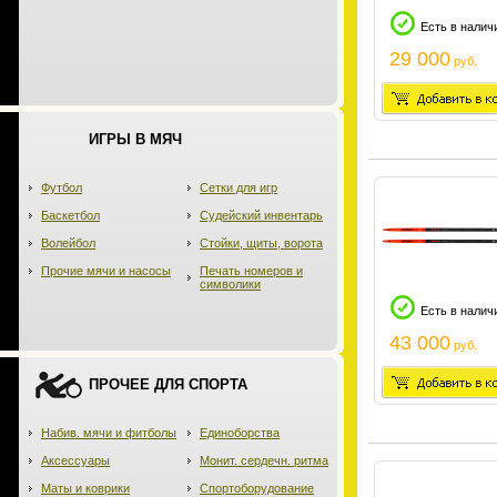
Есть в налич
29 000
руб.
ИГРЫ В МЯЧ
Футбол
Сетки для игр
Баскетбол
Судейский инвентарь
Волейбол
Стойки, щиты, ворота
Прочие мячи и насосы
Печать номеров и
символики
Есть в налич
43 000
руб.
ПРОЧЕЕ ДЛЯ СПОРТА
Набив. мячи и фитболы
Единоборства
Аксессуары
Монит. сердечн. ритма
Маты и коврики
Спортоборудование