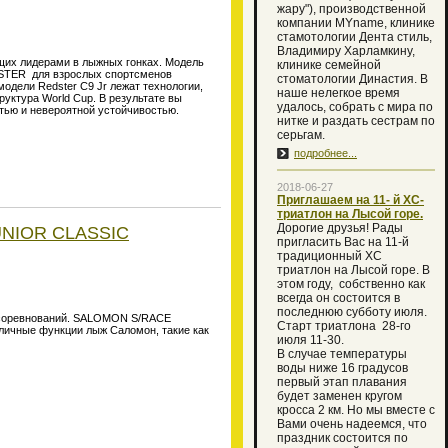
жару"), производственной
компании MYname, клинике
стамотологии Дента стиль,
Владимиру Харламкину,
щих лидерами в лыжных гонках. Модель
клинике семейной
STER для взрослых спортсменов
стоматологии Династия. В
одели Redster C9 Jr лежат технологии,
наше нелегкое время
руктура World Cup. В результате вы
удалось, собрать с мира по
тью и невероятной устойчивостью.
нитке и раздать сестрам по
серьгам.
подробнее...
2018-06-27
Приглашаем на 11- й XC-
триатлон на Лысой горе.
Дорогие друзья! Рады
UNIOR CLASSIC
пригласить Вас на 11-й
традиционный XC
триатлон на Лысой горе. В
этом году, собственно как
всегда он состоится в
последнюю субботу июля.
и соревнований. SALOMON S/RACE
Старт триатлона 28-го
тличные функции лыж Саломон, такие как
июля 11-30.
В случае температуры
воды ниже 16 градусов
первый этап плавания
будет заменен кругом
кросса 2 км. Но мы вместе с
Вами очень надеемся, что
праздник состоится по