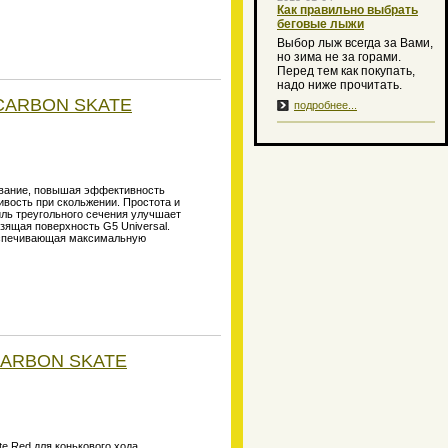
Как правильно выбрать
беговые лыжи
Выбор лыж всегда за Вами,
но зима не за горами.
Перед тем как покупать,
надо ниже прочитать.
 CARBON SKATE
подробнее...
чивание, повышая эффективность
вость при скольжении. Простота и
иль треугольного сечения улучшает
ьзящая поверхность G5 Universal.
беспечивающая максимальную
 CARBON SKATE
 Red для конькового хода