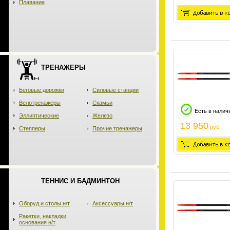
Плавание
ТРЕНАЖЕРЫ
Беговые дорожки
Силовые станции
Велотренажеры
Скамьи
Есть в налич
Эллиптические
Железо
13 950
руб.
Степперы
Прочие тренажеры
ТЕННИС И БАДМИНТОН
Оборуд.и столы н/т
Аксессуары н/т
Ракетки, накладки,
основания н/т