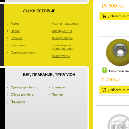
15 900
руб.
ЛЫЖИ БЕГОВЫЕ
Лыжи
Мази и парафины
Палки
Инструменты
Ботинки
Лыжероллеры
Крепления
Тренажеры и
оборудование
Одежда для лыж
Аксессуары
Возможен за
БЕГ, ПЛАВАНИЕ, ТРИАТЛОН
2 700
руб.
Одежда для бега
Триатлон
Обувь для бега
Прочее
Плавание