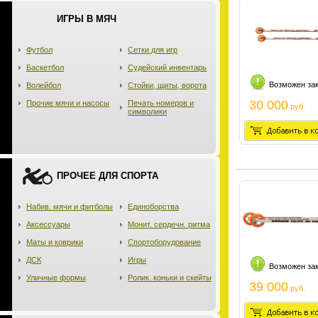
ИГРЫ В МЯЧ
Футбол
Сетки для игр
Баскетбол
Судейский инвентарь
Возможен за
Волейбол
Стойки, щиты, ворота
30 000
Прочие мячи и насосы
Печать номеров и
руб.
символики
ПРОЧЕЕ ДЛЯ СПОРТА
Набив. мячи и фитболы
Единоборства
Аксессуары
Монит. сердечн. ритма
Маты и коврики
Спортоборудование
ДСК
Игры
Возможен за
Уличные формы
Ролик. коньки и скейты
39 000
руб.