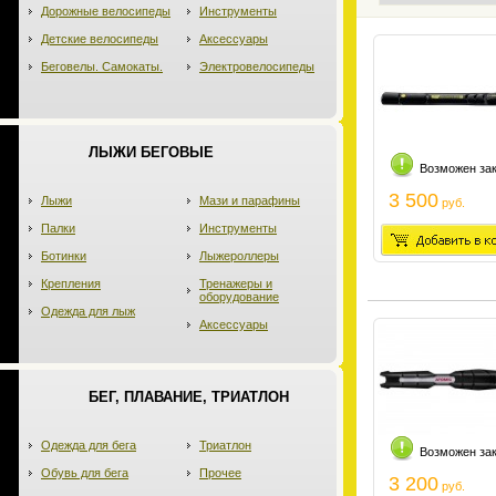
Дорожные велосипеды
Инструменты
Детские велосипеды
Аксессуары
Беговелы. Самокаты.
Электровелосипеды
ЛЫЖИ БЕГОВЫЕ
Возможен за
3 500
Лыжи
Мази и парафины
руб.
Палки
Инструменты
Ботинки
Лыжероллеры
Крепления
Тренажеры и
оборудование
Одежда для лыж
Аксессуары
БЕГ, ПЛАВАНИЕ, ТРИАТЛОН
Одежда для бега
Триатлон
Возможен за
Обувь для бега
Прочее
3 200
руб.