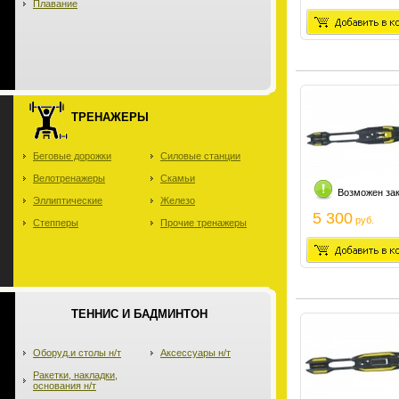
Плавание
ТРЕНАЖЕРЫ
Беговые дорожки
Силовые станции
Велотренажеры
Скамьи
Возможен за
Эллиптические
Железо
5 300
руб.
Степперы
Прочие тренажеры
ТЕННИС И БАДМИНТОН
Оборуд.и столы н/т
Аксессуары н/т
Ракетки, накладки,
основания н/т