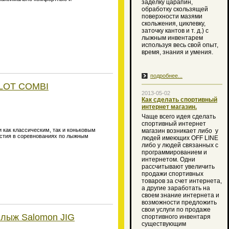
заделку царапин,
обработку скользящей
поверхности мазями
скольжения, циклевку,
заточку кантов и т. д.) с
лыжным инвентарем
используя весь свой опыт,
время, знания и умения.
подробнее...
ILOT COMBI
2013-05-02
Как сделать спортивный
интернет магазин.
Чаще всего идея сделать
спортивный интернет
 как классическим, так и коньковым
магазин возникает либо
у
астия в соревнованиях по лыжным
людей имеющих OFF LINE
либо у людей связанных с
программированием и
интернетом. Одни
рассчитывают увеличить
продажи спортивных
товаров за счет интернета,
а другие заработать на
своем знание интернета и
возможности предложить
свои услуги по продаже
 лыж Salomon JIG
спортивного инвентаря
существующим