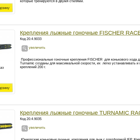
которые тренируются в двумя стилями.
Крепления лыжные гоночные FISCHER RAC
Код 20.4.9033
увеличить
Профессиональные гоночные крепления FISCHER для конькового хода дл
Turnamic созданы для максимальной скорости, их легко устанавливать и
креплений 200 г.
каз
Крепления лыжные гоночные TURNAMIC RA
Код 20.4.9035
увеличить
Юниорские коньковые ручные крепления для лыж с платформой IFP. Кре