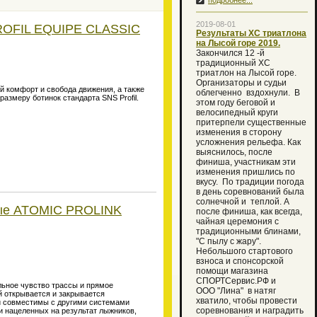
подробнее...
2019-08-01
ROFIL EQUIPE CLASSIC
Результаты ХС триатлона
на Лысой горе 2019.
Закончился 12 -й
традиционный XC
триатлон на Лысой горе.
Организаторы и судьи
й комфорт и свобода движения, а также
облегченно вздохнули. В
азмеру ботинок стандарта SNS Profil.
этом году беговой и
велосипедный круги
притерпели существенные
изменения в сторону
усложнения рельефа. Как
выяснилось, после
финиша, участникам эти
изменения пришлись по
вкусу. По традиции погода
в день соревнований была
солнечной и теплой. А
вые ATOMIC PROLINK
после финиша, как всегда,
чайная церемония с
традиционными блинами,
"С пылу с жару".
Небольшого стартового
взноса и спонсорской
помощи магазина
СПОРТСервис.РФ и
льное чувство трассы и прямое
ООО "Лина" в натяг
й открывается и закрывается
хватило, чтобы провести
 и совместимы с другими системами
соревнования и наградить
и нацеленных на результат лыжников,