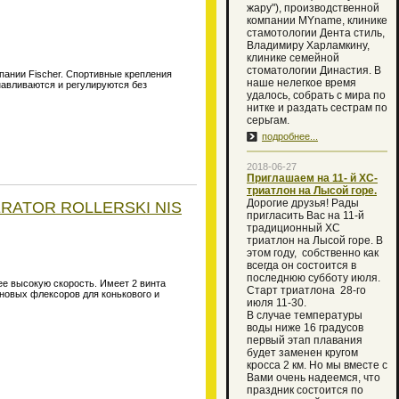
жару"), производственной
компании MYname, клинике
стамотологии Дента стиль,
Владимиру Харламкину,
клинике семейной
стоматологии Династия. В
пании Fischer. Спортивные крепления
наше нелегкое время
навливаются и регулируются без
удалось, собрать с мира по
нитке и раздать сестрам по
серьгам.
подробнее...
2018-06-27
Приглашаем на 11- й XC-
триатлон на Лысой горе.
Дорогие друзья! Рады
ERATOR ROLLERSKI NIS
пригласить Вас на 11-й
традиционный XC
триатлон на Лысой горе. В
этом году, собственно как
всегда он состоится в
последнюю субботу июля.
е высокую скорость. Имеет 2 винта
Старт триатлона 28-го
новых флексоров для конькового и
июля 11-30.
В случае температуры
воды ниже 16 градусов
первый этап плавания
будет заменен кругом
кросса 2 км. Но мы вместе с
Вами очень надеемся, что
праздник состоится по