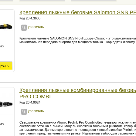
Крепления лыжные беговые Salomon SNS P
Код 20.4.3605
увеличить
Крепления лыжные SALOMON SNS Profil Equipe Classic - это максимальны
максимальная передача энергии для мощного толчка. Подходят к любому р
каз
Крепления лыжные комбинированные бего
PRO COMBI
Код 20.4.9024
увеличить
Сверхлегкие крепления Atomic Prolink Pro Combi обеспечивают исключите
каз
сцепление ботинка с лыжей. Модель снабжена гоночным рычагом, которы
автоматически. Данные крепления, относящиеся к новой линейке Prolink,
креплений, представленными на рынке. Идеальный выбор для серьезных 