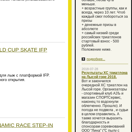
больше, песка чуть
меньше.
+ возрастные группы, как и
всегда, через 10 лет. Чтоб
каждый смог побороться за
призы
+ денежные призы в
абсолюте
+ самый низкий среди
российских триатлонов
стартовый взнос - 500
рублей.
LD CUP SKATE IFP
Положение ниже.
подробнее...
2018-07-28
Результаты ХС триатлона
 для лыж с платформой
IFP.
на Лысой горе 2018.
ого открытия.
Вот и закончился
очередной XC триатлон на
Лысой горе. Организаторы
- спортивный клуб АЗЪ и
магазин СПОРТСервис,
наконец то вздохнули
облегченно. Прошло). И
погода не подвела , и судьи
в целом справились. А
также хочется выразить
благодарность и
NAMIC RACE STEP-IN
спонсорам соревнований
ООО "Лина" ("С пылу с