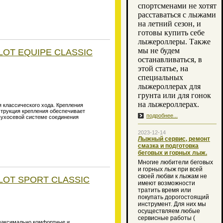
спортсменами не хотят
расставаться с лыжами
на летний сезон, и
готовы купить себе
лыжероллеры. Также
мы не будем
ILOT EQUIPE CLASSIC
останавливаться, в
этой статье, на
специальных
лыжероллерах для
грунта или для гонок
на лыжероллерах.
я классического хода. Крепления
трукция крепления обеспечивает
подробнее...
вухосевой системе соединения
2023-12-14
Лыжный сервис, ремонт
смазка и подготовка
беговых и горных лыж.
Многие любители беговых
и горных лыж при всей
своей любви к лыжам не
ILOT SPORT CLASSIC
имеют возможности
тратить время или
покупать дорогостоящий
инструмент. Для них мы
осуществляем любые
сервисные работы (
 максимально комфортные и