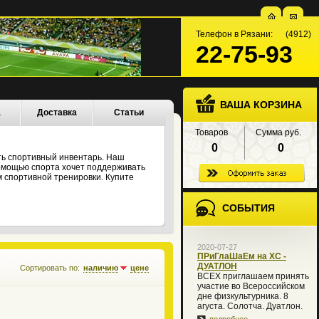
Телефон в Рязани: (4912)
22-75-93
ВАША КОРЗИНА
а
Доставка
Статьи
Товаров
Сумма руб.
0
0
ть спортивный инвентарь. Наш
 помощью спорта хочет поддерживать
 спортивной тренировки. Купите
СОБЫТИЯ
2020-07-27
ПРиГлаШаЕм на XC -
ДУАТЛОН
Сортировать по:
наличию
цене
ВСЕХ приглашаем принять
участие во Всероссийском
дне физкультурника. 8
агуста. Солотча. Дуатлон.