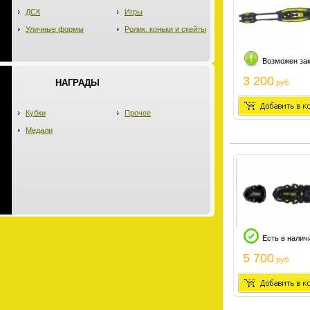
ДСК
Игры
Уличные формы
Ролик. коньки и скейты
Возможен за
3 200
НАГРАДЫ
руб.
Кубки
Прочее
Медали
Есть в налич
5 700
руб.