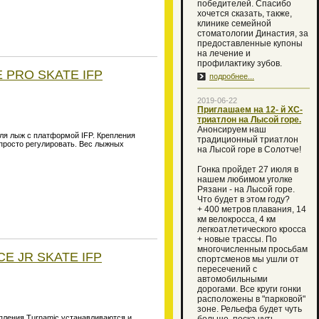
победителей. Спасибо
хочется сказать, также,
клинике семейной
стоматологии Династия, за
предоставленные купоны
на лечение и
профилактику зубов.
E PRO SKATE IFP
подробнее...
2019-06-22
Приглашаем на 12- й XC-
триатлон на Лысой горе.
Анонсируем наш
я лыж с платформой IFP. Крепления
традиционный триатлон
 просто регулировать. Вес лыжных
на Лысой горе в Солотче!
Гонка пройдет 27 июля в
нашем любимом уголке
Рязани - на Лысой горе.
Что будет в этом году?
+ 400 метров плавания, 14
км велокросса, 4 км
легкоатлетического кросса
+ новые трассы. По
многочисленным просьбам
CE JR SKATE IFP
спортсменов мы ушли от
пересечений с
автомобильными
дорогами. Все круги гонки
расположены в "парковой"
зоне. Рельефа будет чуть
пления Turnamic устанавливаются и