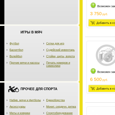
Возможен за
3 750
руб.
ИГРЫ В МЯЧ
Футбол
Сетки для игр
Баскетбол
Судейский инвентарь
Волейбол
Стойки, щиты, ворота
Прочие мячи и насосы
Печать номеров и
символики
Возможен за
6 500
руб.
ПРОЧЕЕ ДЛЯ СПОРТА
Набив. мячи и фитболы
Единоборства
Аксессуары
Монит. сердечн. ритма
Маты и коврики
Спортоборудование