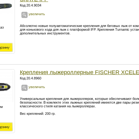
Код 20.4.9034
увеличить
Абсолютно новые полуавтоматические крепления для беговых лыж от ком
каз
для конькового хода для лыж с платформой IFP. Крепления Turnamic уста
дополнительных инструментов.
Крепления лыжероллерные FISCHER XCEL
Код 20.4.8960
увеличить
Универсальные крепления для лыжероллеров, которые обеспечивают боле
безопасности. В комлекте этих лыжных креплений имеются две пары рези
классического стиля катания на лыжероллерах.
ии
Вес креплений: 200 гр.