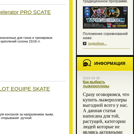
традиционной программе.
elerator PRO SCATE
Положение соревнований
наченные для гонок и тренировок
ниже:
еплений сезона 15/16 гг.
подробнее...
ИНФОРМАЦИЯ
2019-03-30
Как выбрать
лыжероллеры
ILOT EQUIPE SKATE
Сразу оговоримся, что
купить лыжероллеры
выгодней всего у нас.
А данная статья
для контроля за напралением лыжи.
написана для той,
м открывания ручной.
растущей, категории
людей которые не
являясь активными