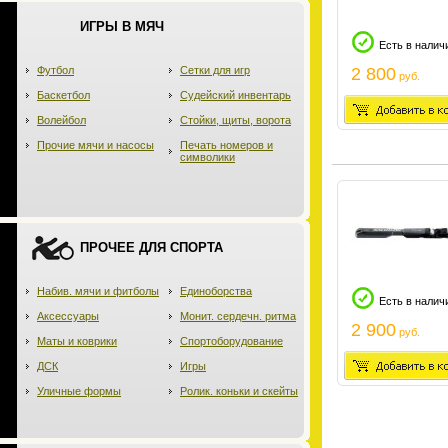
ИГРЫ В МЯЧ
Есть в налич
Футбол
Сетки для игр
2 800
руб.
Баскетбол
Судейский инвентарь
Волейбол
Стойки, щиты, ворота
Прочие мячи и насосы
Печать номеров и
символики
ПРОЧЕЕ ДЛЯ СПОРТА
Набив. мячи и фитболы
Единоборства
Есть в налич
Аксессуары
Монит. сердечн. ритма
2 900
руб.
Маты и коврики
Спортоборудование
ДСК
Игры
Уличные формы
Ролик. коньки и скейты