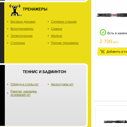
ТРЕНАЖЕРЫ
Беговые дорожки
Силовые станции
Велотренажеры
Скамьи
Есть в налич
Эллиптические
Железо
2 700
руб.
Степперы
Прочие тренажеры
ТЕННИС И БАДМИНТОН
Оборуд.и столы н/т
Аксессуары н/т
Ракетки, накладки,
основания н/т