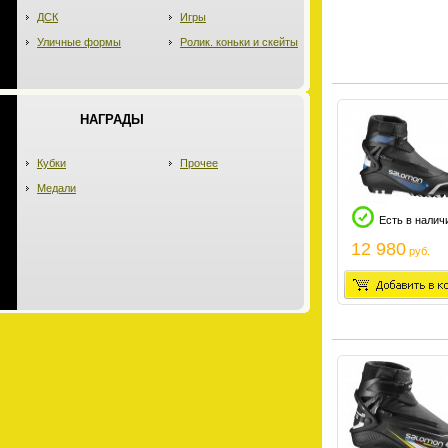
ДСК
Игры
Уличные формы
Ролик. коньки и скейты
НАГРАДЫ
Кубки
Прочее
Медали
Есть в налич
12 980
руб.