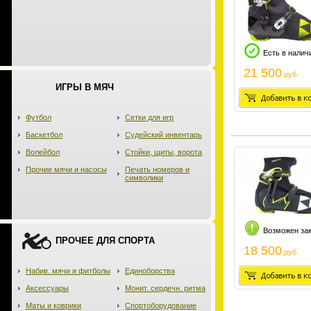
Есть в налич
21 500
руб.
ИГРЫ В МЯЧ
Футбол
Сетки для игр
Баскетбол
Судейский инвентарь
Волейбол
Стойки, щиты, ворота
Прочие мячи и насосы
Печать номеров и
символики
Возможен за
ПРОЧЕЕ ДЛЯ СПОРТА
18 500
руб.
Набив. мячи и фитболы
Единоборства
Аксессуары
Монит. сердечн. ритма
Маты и коврики
Спортоборудование