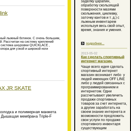
заделку царапин,
обработку скользящей
поверхности мазями
ink
скольжения, циклевку,
заточку кантов и т. д.) с
лыжным инвентарем
используя весь свой опыт,
время, знания и умения.
анный лыжный ботинок. С очень большим,
. Рассчитан на систему креплений
подробнее...
я система шнуровки QUICKLACE ,
опора для узкой и широкой ноги
2013-05-02
Как сделать спортивный
интернет магазин.
Чаще всего идея сделать
спортивный интернет
магазин возникает либо
у
людей имеющих OFF LINE
либо у людей связанных с
AX JR SKATE
программированием и
интернетом. Одни
рассчитывают увеличить
продажи спортивных
товаров за счет интернета,
а другие заработать на
колодка и полимерная манжета
своем знание интернета и
возможности предложить
. Дышащая мембрана Triple-F
свои услуги по продаже
спортивного инвентаря
существующим