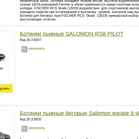
неприятный запах. Ботинки обладают низким весом, высокой водонепрони
сезоне 18/19 компанией Fischer в обуви применяется новая гоночная ко
колодка FISCHER RCS Skate (18/19) разработана для спортсменов высок
передаче энергии при отталкивания и высокому уровню контроля над лы
Ботинки для беговых лыж FISCHER RCS Skate (18/19) прекрасный выбор
выступающих атлетов.
Ботинки лыжные SALOMON RS8 PILOT
Код 20.3.9207
увеличить
ии
Ботинки лыжные беговые Salomon equipe 8 s
Код 20.3.9020
увеличить