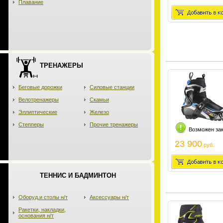
Плавание
ТРЕНАЖЕРЫ
Беговые дорожки
Силовые станции
Велотренажеры
Скамьи
Эллиптические
Железо
Степперы
Прочие тренажеры
Возможен за
23 900
руб.
ТЕННИС И БАДМИНТОН
Оборуд.и столы н/т
Аксессуары н/т
Ракетки, накладки,
основания н/т