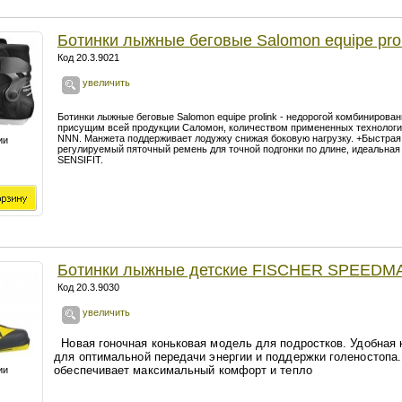
Ботинки лыжные беговые Salomon equipe prol
Код 20.3.9021
увеличить
Ботинки лыжные беговые Salomon equipe prolink - недорогой комбиниров
присущим всей продукции Саломон, количеством примененных технологий
NNN. Манжета поддерживает лодужку снижая боковую нагрузку. +Быстра
ии
регулируемый пяточный ремень для точной подгонки по длине, идеальная 
SENSIFIT.
Ботинки лыжные детские FISCHER SPEEDM
Код 20.3.9030
увеличить
Новая гоночная коньковая модель для подростков. Удобная 
для оптимальной передачи энергии и поддержки голеностопа
обеспечивает максимальный комфорт и тепло
ии