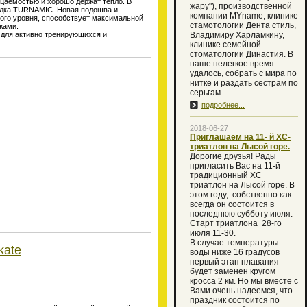
цаемостью и хорошо держат тепло. В
жару"), производственной
лодка TURNAMIC. Новая подошва и
компании MYname, клинике
ого уровня, способствует максимальной
стамотологии Дента стиль,
жами.
 для активно тренирующихся и
Владимиру Харламкину,
клинике семейной
стоматологии Династия. В
наше нелегкое время
удалось, собрать с мира по
нитке и раздать сестрам по
серьгам.
подробнее...
2018-06-27
Приглашаем на 11- й XC-
триатлон на Лысой горе.
Дорогие друзья! Рады
пригласить Вас на 11-й
традиционный XC
триатлон на Лысой горе. В
этом году, собственно как
всегда он состоится в
последнюю субботу июля.
Старт триатлона 28-го
июля 11-30.
В случае температуры
kate
воды ниже 16 градусов
первый этап плавания
будет заменен кругом
кросса 2 км. Но мы вместе с
Вами очень надеемся, что
праздник состоится по