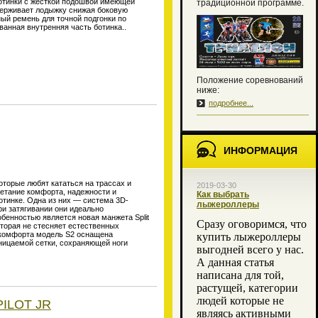
ботинки с жесткой подошвой имеющей
традиционной программе.
держивает лодыжку снижая боковую
ый ремень для точной подгонки по
анная внутренняя часть ботинка..
Положение соревнований
ниже:
подробнее...
ИНФОРМАЦИЯ
торые любят кататься на трассах и
2019-03-30
четание комфорта, надежности и
Как выбрать
отинке. Одна из них — система 3D-
лыжероллеры
ри затягивании они идеально
бенностью является новая манжета Split
Сразу оговоримся, что
которая не стесняет естественных
о комфорта модель S2 оснащена
купить лыжероллеры
оницаемой сетки, сохраняющей ноги
выгодней всего у нас.
А данная статья
написана для той,
растущей, категории
людей которые не
ILOT JR
являясь активными