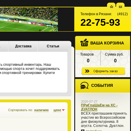
Телефон в Рязани: (4912)
22-75-93
ВАША КОРЗИНА
а
Доставка
Статьи
Товаров
Сумма руб.
0
0
ть спортивный инвентарь. Наш
 помощью спорта хочет поддерживать
 спортивной тренировки. Купите
СОБЫТИЯ
2020-07-27
ПРиГлаШаЕм на XC -
ДУАТЛОН
Сортировать по:
наличию
цене
ВСЕХ приглашаем принять
участие во Всероссийском
дне физкультурника. 8
агуста. Солотча. Дуатлон.