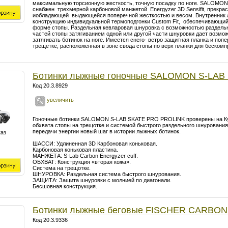
максимальную торсионную жесткость, точную посадку по ноге. SALOM
снабжен трехмерной карбоновой манжетой Energyzer 3D Sensifit, прекра
иобладающей выдающейся поперечной жесткостью и весом. Внутренник 
конструкцию индивидуальной термоподгонки Custom Fit, обеспечивающий
форме стопы. Раздельная кевларовая шнуровка с возможностью раздельн
частей стопы затягиванием одной или другой части шнуровки дает возмо
затягивать ботинок на ноге. Имеется снего- ветро защитная планка и поп
трещетке, расположенная в зоне свода стопы по верх планки для бескомп
Ботинки лыжные гоночные SALOMON S-LAB
Код 20.3.8929
увеличить
Гоночные ботинки SALOMON S-LAB SKATE PRO PROLINK проверены на Ку
обхвата стопы на трещотке и системой быстрого раздельного шнурования 
передачи энергии новый шаг в истории лыжных ботинок.
каз
ШАССИ: Удлиненная 3D Карбоновая коньковая.
Карбоновая коньковая пластина.
МАНЖЕТА: S-Lab Carbon Energyzer cuff.
ОБХВАТ: Конструкция «вторая кожа».
Система на трещотке.
ШНУРОВКА: Раздельная система быстрого шнурования.
ЗАЩИТА: Защита шнуровки с молнией по диагонали.
Бесшовная конструкция.
Ботинки лыжные беговые FISCHER CARBON
Код 20.3.9336