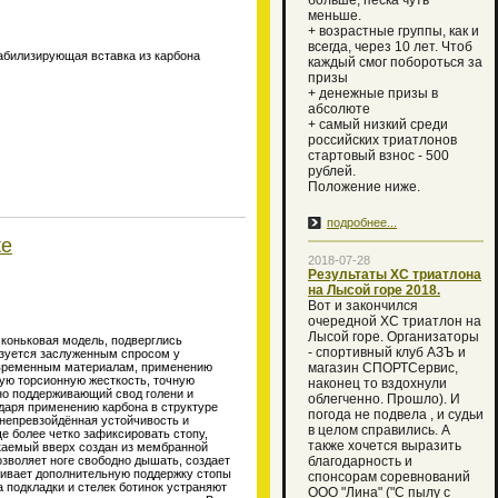
больше, песка чуть
меньше.
+ возрастные группы, как и
всегда, через 10 лет. Чтоб
абилизирующая вставка из карбона
каждый смог побороться за
призы
+ денежные призы в
абсолюте
+ самый низкий среди
российских триатлонов
стартовый взнос - 500
рублей.
Положение ниже.
подробнее...
te
2018-07-28
Результаты ХС триатлона
на Лысой горе 2018.
Вот и закончился
очередной XC триатлон на
Лысой горе. Организаторы
коньковая модель, подверглись
- спортивный клуб АЗЪ и
ьзуется заслуженным спросом у
овременным материалам, применению
магазин СПОРТСервис,
ную торсионную жесткость, точную
наконец то вздохнули
но поддерживающий свод голени и
облегченно. Прошло). И
аря применению карбона в структуре
погода не подвела , и судьи
 непревзойдённая устойчивость и
в целом справились. А
е более четко зафиксировать стопу,
также хочется выразить
акаемый вверх создан из мембранной
озволяет ноге свободно дышать, создает
благодарность и
чивает дополнительную поддержку стопы
спонсорам соревнований
 подкладки и стелек ботинок устраняют
ООО "Лина" ("С пылу с