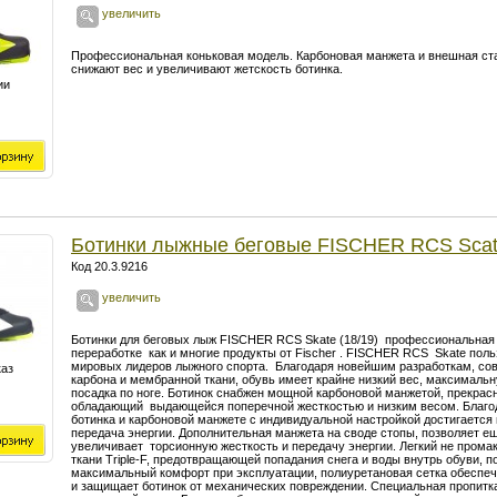
увеличить
Профессиональная коньковая модель. Карбоновая манжета и внешная
ст
снижают вес и увеличивают жетскость
ботинка.
ии
Ботинки лыжные беговые FISCHER RCS Sca
Код 20.3.9216
увеличить
Ботинки для беговых лыж FISCHER RCS Skate (18/19) профессиональная 
переработке как и многие продукты от Fischer . FISCHER RCS Skate пол
мировых лидеров лыжного спорта. Благодаря новейшим разработкам, с
каз
карбона и мембранной ткани, обувь имеет крайне низкий вес, максималь
посадка по ноге. Ботинок снабжен мощной карбоновой манжетой, прекрас
обладающий выдающейся поперечной жесткостью и низким весом. Благод
ботинка и карбоновой манжете с индивидуальной настройкой достигается
передача энергии. Дополнительная манжета на своде стопы, позволяет ещ
увеличивает торсионную жесткость и передачу энергии. Легкий не пром
ткани Triple-F, предотвращающей попадания снега и воды внутрь обуви, п
максимальный комфорт при эксплуатации, полиуретановая сетка обеспе
и защищает ботинок от механических повреждении. Специальная пропитка