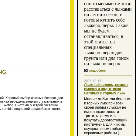
спортсменами не хотят
расставаться с лыжами
на летний сезон, и
готовы купить себе
лыжероллеры. Также
мы не будем
останавливаться, в
этой статье, на
специальных
лыжероллерах для
грунта или для гонок
на лыжероллерах.
подробнее...
ING
2023-12-14
Лыжный сервис, ремонт
смазка и подготовка
беговых и горных лыж.
ей. Хороший выбор лыжных ботинок для
Многие любители беговых
льная передача энергии отталкивания в
и горных лыж при всей
 Skating. Система быстрой застежки
своей любви к лыжам не
 combi c подошвой средней жесткости.
имеют возможности
тратить время или
покупать дорогостоящий
инструмент. Для них мы
осуществляем любые
сервисные работы (