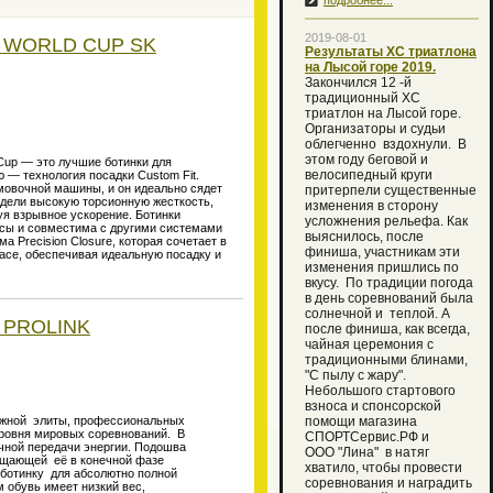
подробнее...
2019-08-01
R WORLD CUP SK
Результаты ХС триатлона
на Лысой горе 2019.
Закончился 12 -й
традиционный XC
триатлон на Лысой горе.
Организаторы и судьи
облегченно вздохнули. В
этом году беговой и
d Cup — это лучшие ботинки для
велосипедный круги
— технология посадки Custom Fit.
мовочной машины, и он идеально сядет
притерпели существенные
одели высокую торсионную жесткость,
изменения в сторону
уя взрывное ускорение. Ботинки
усложнения рельефа. Как
ссы и совместима с другими системами
выяснилось, после
 Precision Closure, которая сочетает в
финиша, участникам эти
lace, обеспечивая идеальную посадку и
изменения пришлись по
вкусу. По традиции погода
в день соревнований была
солнечной и теплой. А
 PROLINK
после финиша, как всегда,
чайная церемония с
традиционными блинами,
"С пылу с жару".
Небольшого стартового
взноса и спонсорской
жной элиты, профессиональных
помощи магазина
уровня мировых соревнований. В
СПОРТСервис.РФ и
очной передачи энергии. Подошва
ООО "Лина" в натяг
ащающей её в конечной фазе
хватило, чтобы провести
 ботинку для абсолютно полной
соревнования и наградить
 обувь имеет низкий вес,