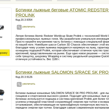
Ботинки лыжные беговые ATOMIC REDSTE
PROLINK
Код 20.3.9354
увеличить
Легкие ботинки Atomic Redster Worldcup Skate Prolink с технологией Worl
ии
профессиональных лыжных гонок. Мы разработали уникальную инновацию 
Просто нагрейте внутреннюю часть ботинка с помощью специальной фор
по вашей ноге. Новейшее шасси Carbon 3D Chassis обеспечивает этой м
благодаря чему усилия лыжника передаются напрямую на лыжу, гарантир
оснащены подошвой Prolink, которая обеспечивает отличное чувство тра
креплений, представленными на рынке. Еще одно новое решение — система
себе трещотку, шнуровку Wrapping и систему раздельной шнуровки Quick
отличную устойчивость. Вес 1180 г.
Ботинки лыжные SALOMON S/RACE SK PRO
Код 20.3.9126
увеличить
Ботинки лыжные коньковые SALOMON S/RACE SK PRO PROLINK - для лы
гонщиков и спортсменов высокого уровня. Подходят для коньковых лыж 
ботинках используется подошва и система крепления Prolink для более т
каз
усилена углеродной пластиной сохраняющей энергию при толчке и возвр
отталкивания, обеспечивающая не превзойдённую поперечную жесткость
передачи энергии при толчке. Благодаря самым современным материалам