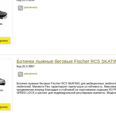
Код 20.3.9206
увеличить
ии
Ботинки лыжные беговые Fischer RC5 SKAT
Код 20.3.3867
увеличить
Ботинки лыжные беговые Fischer RC5 SKATING для амбициозных любител
любителей. Манжета Flex гарантируют наилучшую устойчивость. Максима
продвижении вперед благодаря устойчивой на скручивание подошве R3 PU
каз
SPEED LOCK и кантинг для индивидуальной регулировки манжеты. Модель