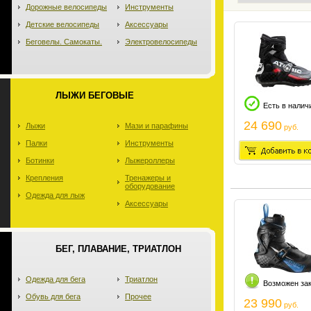
Дорожные велосипеды
Инструменты
Детские велосипеды
Аксессуары
Беговелы. Самокаты.
Электровелосипеды
ЛЫЖИ БЕГОВЫЕ
Есть в налич
24 690
Лыжи
Мази и парафины
руб.
Палки
Инструменты
Ботинки
Лыжероллеры
Крепления
Тренажеры и
оборудование
Одежда для лыж
Аксессуары
БЕГ, ПЛАВАНИЕ, ТРИАТЛОН
Одежда для бега
Триатлон
Возможен за
Обувь для бега
Прочее
23 990
руб.