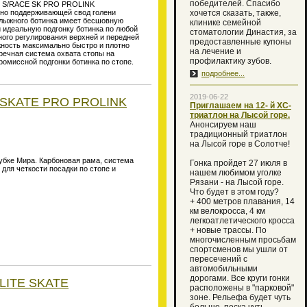
победителей. Спасибо
ON S/RACE SK PRO PROLINK
сно поддерживающей свод голени
хочется сказать, также,
лыжного ботинка имеет бесшовную
клинике семейной
 идеальную подгонку ботинка по любой
стоматологии Династия, за
ого регулирования верхней и передней
предоставленные купоны
жность максимально быстро и плотно
на лечение и
еречная система охвата стопы на
профилактику зубов.
ромиссной подгонки ботинка по стопе.
подробнее...
2019-06-22
 SKATE PRO PROLINK
Приглашаем на 12- й XC-
триатлон на Лысой горе.
Анонсируем наш
традиционный триатлон
на Лысой горе в Солотче!
бке Мира. Карбоновая рама, система
Гонка пройдет 27 июля в
для четкости посадки по стопе и
нашем любимом уголке
Рязани - на Лысой горе.
Что будет в этом году?
+ 400 метров плавания, 14
км велокросса, 4 км
легкоатлетического кросса
+ новые трассы. По
многочисленным просьбам
спортсменов мы ушли от
пересечений с
автомобильными
дорогами. Все круги гонки
LITE SKATE
расположены в "парковой"
зоне. Рельефа будет чуть