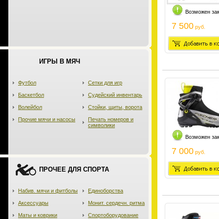
Возможен за
7 500
руб.
ИГРЫ В МЯЧ
Футбол
Сетки для игр
Баскетбол
Судейский инвентарь
Волейбол
Стойки, щиты, ворота
Прочие мячи и насосы
Печать номеров и
символики
Возможен за
7 000
руб.
ПРОЧЕЕ ДЛЯ СПОРТА
Набив. мячи и фитболы
Единоборства
Аксессуары
Монит. сердечн. ритма
Маты и коврики
Спортоборудование