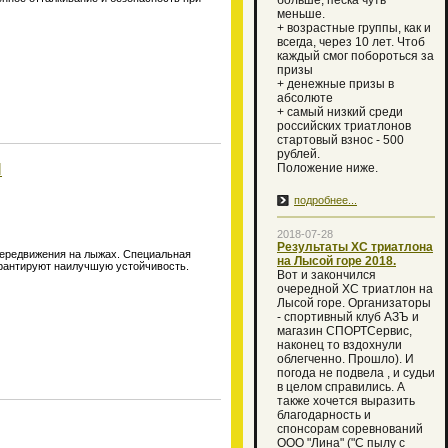
больше, песка чуть
меньше.
+ возрастные группы, как и
всегда, через 10 лет. Чтоб
каждый смог побороться за
призы
+ денежные призы в
абсолюте
+ самый низкий среди
российских триатлонов
стартовый взнос - 500
рублей.
I
Положение ниже.
подробнее...
2018-07-28
Результаты ХС триатлона
 передвижения на лыжах. Специальная
на Лысой горе 2018.
арантируют наилучшую устойчивость.
Вот и закончился
очередной XC триатлон на
Лысой горе. Организаторы
- спортивный клуб АЗЪ и
магазин СПОРТСервис,
наконец то вздохнули
облегченно. Прошло). И
погода не подвела , и судьи
в целом справились. А
также хочется выразить
благодарность и
спонсорам соревнований
ООО "Лина" ("С пылу с