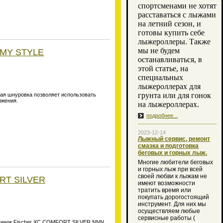
спортсменами не хотят
расставаться с лыжами
на летний сезон, и
готовы купить себе
лыжероллеры. Также
мы не будем
 MY STYLE
останавливаться, в
этой статье, на
специальных
лыжероллерах для
грунта или для гонок
ая шнуровка позволяет использовать
ижения.
на лыжероллерах.
подробнее...
2023-12-14
Лыжный сервис, ремонт
смазка и подготовка
беговых и горных лыж.
Многие любители беговых
и горных лыж при всей
своей любви к лыжам не
ORT SILVER
имеют возможности
тратить время или
покупать дорогостоящий
инструмент. Для них мы
осуществляем любые
сервисные работы (
тинок Fischer XC COMFORT SILVER NNN