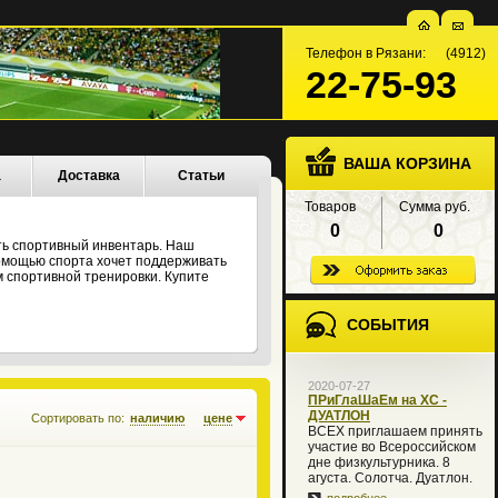
Телефон в Рязани: (4912)
22-75-93
ВАША КОРЗИНА
а
Доставка
Статьи
Товаров
Сумма руб.
0
0
ть спортивный инвентарь. Наш
 помощью спорта хочет поддерживать
 спортивной тренировки. Купите
СОБЫТИЯ
2020-07-27
ПРиГлаШаЕм на XC -
ДУАТЛОН
Сортировать по:
наличию
цене
ВСЕХ приглашаем принять
участие во Всероссийском
дне физкультурника. 8
агуста. Солотча. Дуатлон.