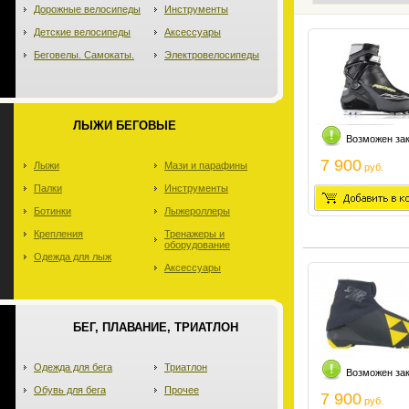
Дорожные велосипеды
Инструменты
Детские велосипеды
Аксессуары
Беговелы. Самокаты.
Электровелосипеды
ЛЫЖИ БЕГОВЫЕ
Возможен за
7 900
Лыжи
Мази и парафины
руб.
Палки
Инструменты
Ботинки
Лыжероллеры
Крепления
Тренажеры и
оборудование
Одежда для лыж
Аксессуары
БЕГ, ПЛАВАНИЕ, ТРИАТЛОН
Одежда для бега
Триатлон
Возможен за
Обувь для бега
Прочее
7 900
руб.