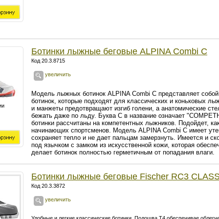
Ботинки лыжные беговые ALPINA Combi C
Код 20.3.8715
увеличить
Модель лыжных ботинок ALPINA Combi C представляет собой 
ботинок, которые подходят для классических и коньковых лы
ии
и манжеты предотвращают изгиб голени, а анатомические ст
бежать даже по льду.
Буква С в название означает "COMPETHIO
ботинки рассчитаны на компетентных лыжников. Подойдет, как
начинающих спортсменов. Модель ALPINA Combi C имеет утеп
сохраняет тепло и не дает пальцам замерзнуть. Имеется и с
под язычком с замком из искусственной кожи, которая обесп
делает ботинок полностью герметичным от попадания влаги.
Ботинки лыжные беговые Fischer RC3 CLAS
Код 20.3.3872
увеличить
Удобные и легкие классические ботинки. Подошва Т4 обеспечивае облегч