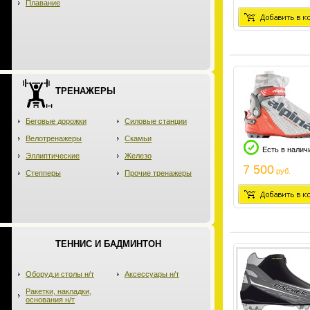
Плавание
ТРЕНАЖЕРЫ
Беговые дорожки
Силовые станции
Велотренажеры
Скамьи
Есть в налич
Эллиптические
Железо
7 500
руб.
Степперы
Прочие тренажеры
ТЕННИС И БАДМИНТОН
Оборуд.и столы н/т
Аксессуары н/т
Ракетки, накладки,
основания н/т