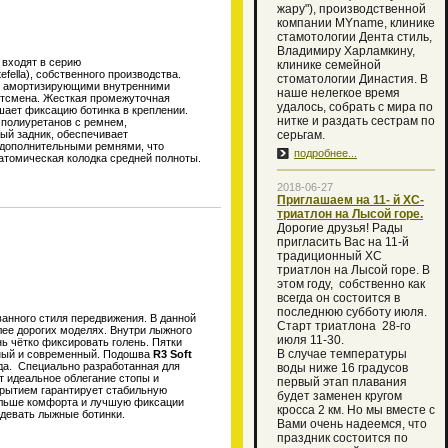
жару"), производственной
компании MYname, клинике
стамотологии Дента стиль,
Владимиру Харламкину,
входят в серию
клинике семейной
ella), собственного производства.
стоматологии Династия. В
 с амортизирующими внутренними
наше нелегкое время
ртсмена. Жесткая промежуточная
удалось, собрать с мира по
ает фиксацию ботинка в креплении.
нитке и раздать сестрам по
полиуретанов с ремнем,
ый задник, обеспечивает
серьгам.
 дополнительными ремнями, что
подробнее...
натомическая колодка средней полноты.
2018-06-27
Приглашаем на 11- й XC-
триатлон на Лысой горе.
Дорогие друзья! Рады
пригласить Вас на 11-й
традиционный XC
триатлон на Лысой горе. В
этом году, собственно как
всегда он состоится в
последнюю субботу июля.
анного стиля передвижения. В данной
Старт триатлона 28-го
лее дорогих моделях. Внутри лыжного
июля 11-30.
ь чётко фиксировать голень. Пятки
В случае температуры
ивный и современный. Подошва
R3 Soft
ода. Специально разработанная для
воды ниже 16 градусов
т идеальное облегание стопы и
первый этап плавания
крытием гарантирует стабильную
будет заменен кругом
больше комфорта и лучшую фиксации
кросса 2 км. Но мы вместе с
одевать лыжные ботинки.
Вами очень надеемся, что
праздник состоится по