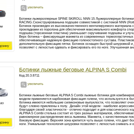
увеличить
Ботинки лыжероллерные SPINE SKIROLL NNN 15 Лыжероллерные ботинки 
RACING.Сконструированына подошве совместимой с системой NNN (Rottef
Ботинок произведен из высококачественного вентилируемого материала
ии
прокладками из поролона для обеспечения максимального комфорта спо
подошва (торсионная пластина) уменьшает скручивание подошвы и улучш
Верх ботинка – фиксирующая манжета из современных термопластичных 
обеспечивающая надежную фиксацию голеностопного сустава. Пластиков
дополнительную фиксацию пятки. Ботинок оснащен быстрой шнуровкой и
позволяет с легкостью одевать и фиксировать его по ноге. Улучшенная а
Ботинки лыжные беговые ALPINA S Combi
Код 20.3.8711
увеличить
Ботинки лыжные беговые ALPINA S Combi лыжные ботинки для комбиниров
модели применяется карбоновая фиксация голени, что используется в бо
ботинка имеются небольшие силиконовые выпуклости, что позволяет очен
каз
будут словно приклеены к полу. Дизайн этой модели - наиболее агресс
благодаря своей эластичности - отлично подходит и для классического х
ALPINA S Combi стелька состоит из трех разных материалов, обеспечивае
равномерное распределение веса лыжника. Манжета, с качественным по
боковую фиксацию. Верхняя зона крепится чуть выше голени, что дает 
ноги. Уникальная технология шнуровки позволяет с легкостью снимать и 