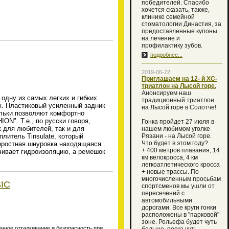
победителей. Спасибо
хочется сказать, также,
клинике семейной
стоматологии Династия, за
предоставленные купоны
на лечение и
профилактику зубов.
подробнее...
2019-06-22
Приглашаем на 12- й XC-
триатлон на Лысой горе.
Анонсируем наш
одну из самых легких и гибких
традиционный триатлон
ж. Пластиковый усиленный задник
на Лысой горе в Солотче!
ельки позволяют комфортно
N". Т.е., по русски говоря,
Гонка пройдет 27 июля в
 для любителей, так и для
нашем любимом уголке
литель Tinsulate, который
Рязани - на Лысой горе.
Что будет в этом году?
коростная шнуровка находящаяся
+ 400 метров плавания, 14
ечивает гидроизоляцию, а ремешок
км велокросса, 4 км
легкоатлетического кросса
+ новые трассы. По
многочисленным просьбам
SIC
спортсменов мы ушли от
пересечений с
автомобильными
дорогами. Все круги гонки
расположены в "парковой"
зоне. Рельефа будет чуть
енное отталкивание и безопасность при