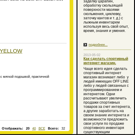
заделку царапин,
обработку скользящей
поверхности мазями
скольжения, циклевку,
заточку кантов и т. д.) с
лыжным инвентарем
используя весь свой опыт,
время, знания и умения.
подробнее...
T YELLOW
2013-05-02
Как сделать спортивный
интернет магазин.
Чаще всего идея сделать
спортивный интернет
с мягкой подошвой, практичной
магазин возникает либо
у
людей имеющих OFF LINE
либо у людей связанных с
программированием и
интернетом. Одни
рассчитывают увеличить
продажи спортивных
товаров за счет интернета,
а другие заработать на
своем знание интернета и
возможности предложить
свои услуги по продаже
спортивного инвентаря
Отображать:
20
40
ВСЕ
Всего:
32
существующим