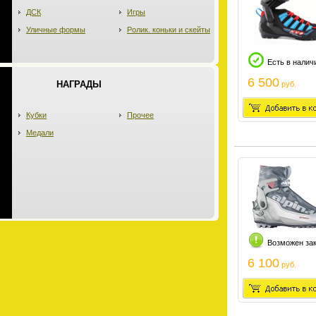
ДСК
Игры
Уличные формы
Ролик. коньки и скейты
Есть в налич
6 500
НАГРАДЫ
руб.
Кубки
Прочее
Медали
Возможен за
6 100
руб.