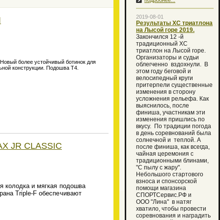
подробнее...
2019-08-01
I
Результаты ХС триатлона
на Лысой горе 2019.
Закончился 12 -й
традиционный XC
триатлон на Лысой горе.
Организаторы и судьи
 Новый более устойчивый ботинок для
облегченно вздохнули. В
ьной конструкции. Подошва T4.
этом году беговой и
велосипедный круги
притерпели существенные
изменения в сторону
усложнения рельефа. Как
выяснилось, после
финиша, участникам эти
изменения пришлись по
вкусу. По традиции погода
в день соревнований была
солнечной и теплой. А
AX JR CLASSIC
после финиша, как всегда,
чайная церемония с
традиционными блинами,
"С пылу с жару".
Небольшого стартового
взноса и спонсорской
я колодка и мягкая подошва
помощи магазина
ана Triple-F обеспечивают
СПОРТСервис.РФ и
ООО "Лина" в натяг
хватило, чтобы провести
соревнования и наградить