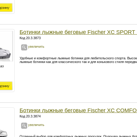
Ботинки лыжные беговые Fischer XC SPORT
Код 20.3.3873
увеличить
Удобные и комфортные лыжные ботинки для любительского спорта. Высок
лыжные ботинки как для классического так и для конькового стиля передв
каз
Ботинки лыжные беговые Fischer XC COMF
Код 20.3.3874
увеличить
Отличный выбор для комфортных лыжных прогулок. Подошва лыжных бо