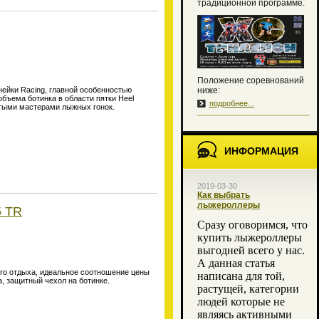
традиционной программе.
Положение соревнований
ейки Racing, главной особенностью
ниже:
 объема ботинка в области пятки
Heel
подробнее...
утыми мастерами лыжных гонок.
ИНФОРМАЦИЯ
2019-03-30
Как выбрать
лыжероллеры
5 TR
Сразу оговоримся, что
купить лыжероллеры
выгодней всего у нас.
А данная статья
го отдыха, идеальное соотношение цены
написана для той,
, защитный чехол на ботинке.
растущей, категории
людей которые не
являясь активными