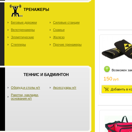
ТРЕНАЖЕРЫ
Беговые дорожки
Силовые станции
Велотренажеры
Скамьи
Эллиптические
Железо
Степперы
Прочие тренажеры
Возможен за
ТЕННИС И БАДМИНТОН
150
руб.
Оборуд.и столы н/т
Аксессуары н/т
Ракетки, накладки,
основания н/т