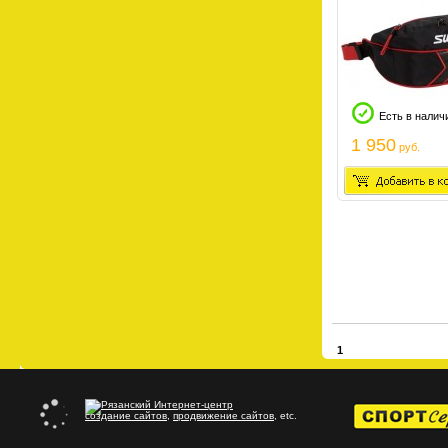
Есть в налич
1 950
руб.
1
создание сайтов
,
продвижение сайтов
, etc.