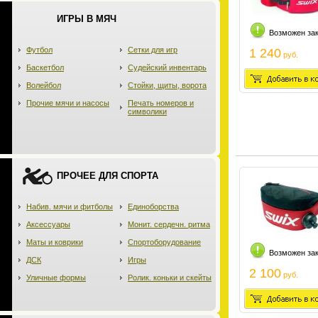
ИГРЫ В МЯЧ
Возможен за
Футбол
Сетки для игр
1 240
руб.
Баскетбол
Судейский инвентарь
Волейбол
Стойки, щиты, ворота
Прочие мячи и насосы
Печать номеров и
символики
ПРОЧЕЕ ДЛЯ СПОРТА
Набив. мячи и фитболы
Единоборства
Аксессуары
Монит. сердечн. ритма
Маты и коврики
Спортоборудование
Возможен за
ДСК
Игры
2 100
руб.
Уличные формы
Ролик. коньки и скейты