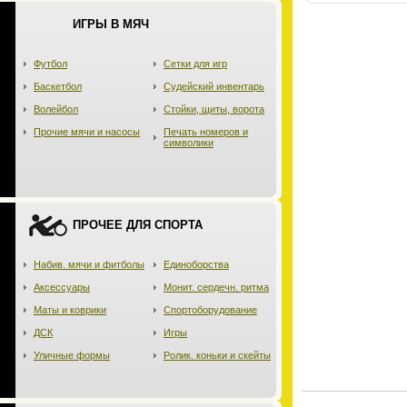
ИГРЫ В МЯЧ
Футбол
Сетки для игр
Баскетбол
Судейский инвентарь
Волейбол
Стойки, щиты, ворота
Прочие мячи и насосы
Печать номеров и
символики
ПРОЧЕЕ ДЛЯ СПОРТА
Набив. мячи и фитболы
Единоборства
Аксессуары
Монит. сердечн. ритма
Маты и коврики
Спортоборудование
ДСК
Игры
Уличные формы
Ролик. коньки и скейты