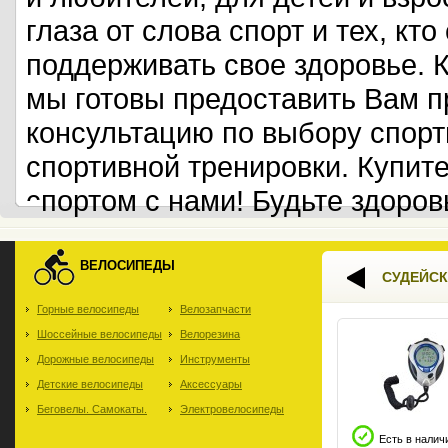
глаза от слова спорт и тех, кт
поддерживать свое здоровье. 
мы готовы предоставить Вам 
консультацию по выбору спорт
спортивной тренировки. Купит
спортом с нами! Будьте здоров
ВЕЛОСИПЕДЫ
СУДЕЙСК
Горные велосипеды
Велозапчасти
Шоссейные велосипеды
Велорезина
Дорожные велосипеды
Инструменты
Детские велосипеды
Аксессуары
Беговелы. Самокаты.
Электровелосипеды
Есть в налич