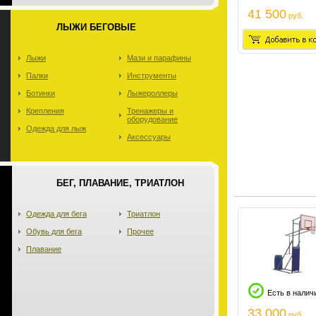
41 500
руб.
ЛЫЖИ БЕГОВЫЕ
Лыжи
Мази и парафины
Палки
Инструменты
Ботинки
Лыжероллеры
Крепления
Тренажеры и
оборудование
Одежда для лыж
Аксессуары
БЕГ, ПЛАВАНИЕ, ТРИАТЛОН
Одежда для бега
Триатлон
Обувь для бега
Прочее
Плавание
Есть в налич
33 000
руб.