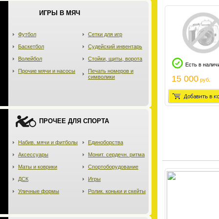
ИГРЫ В МЯЧ
Футбол
Сетки для игр
Баскетбол
Судейский инвентарь
Волейбол
Стойки, щиты, ворота
Есть в налич
Прочие мячи и насосы
Печать номеров и
символики
15 000
руб.
ПРОЧЕЕ ДЛЯ СПОРТА
Набив. мячи и фитболы
Единоборства
Аксессуары
Монит. сердечн. ритма
Маты и коврики
Спортоборудование
ДСК
Игры
Уличные формы
Ролик. коньки и скейты