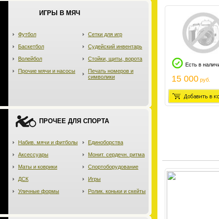
ИГРЫ В МЯЧ
Футбол
Сетки для игр
Баскетбол
Судейский инвентарь
Волейбол
Стойки, щиты, ворота
Есть в налич
Прочие мячи и насосы
Печать номеров и
символики
15 000
руб.
ПРОЧЕЕ ДЛЯ СПОРТА
Набив. мячи и фитболы
Единоборства
Аксессуары
Монит. сердечн. ритма
Маты и коврики
Спортоборудование
ДСК
Игры
Уличные формы
Ролик. коньки и скейты