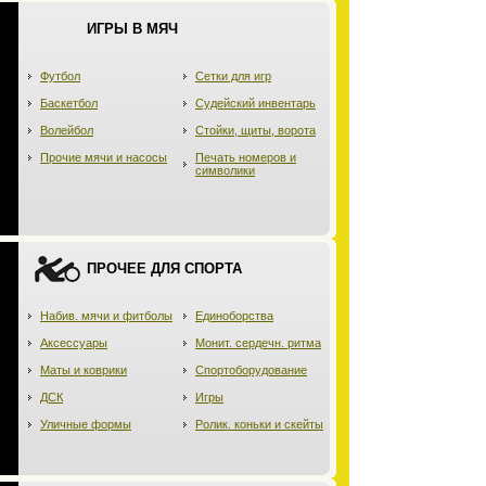
ИГРЫ В МЯЧ
Футбол
Сетки для игр
Баскетбол
Судейский инвентарь
Волейбол
Стойки, щиты, ворота
Прочие мячи и насосы
Печать номеров и
символики
ПРОЧЕЕ ДЛЯ СПОРТА
Набив. мячи и фитболы
Единоборства
Аксессуары
Монит. сердечн. ритма
Маты и коврики
Спортоборудование
ДСК
Игры
Уличные формы
Ролик. коньки и скейты