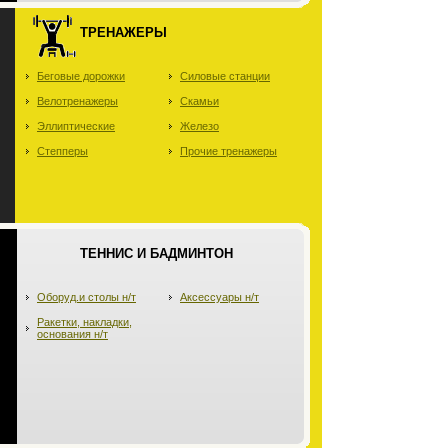
ТРЕНАЖЕРЫ
Беговые дорожки
Силовые станции
Велотренажеры
Скамьи
Эллиптические
Железо
Степперы
Прочие тренажеры
ТЕННИС И БАДМИНТОН
Оборуд.и столы н/т
Аксессуары н/т
Ракетки, накладки,
основания н/т