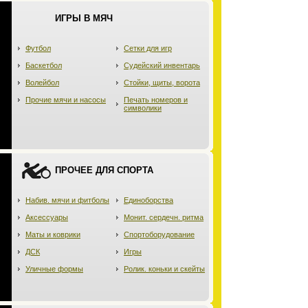
ИГРЫ В МЯЧ
Футбол
Сетки для игр
Баскетбол
Судейский инвентарь
Волейбол
Стойки, щиты, ворота
Прочие мячи и насосы
Печать номеров и
символики
ПРОЧЕЕ ДЛЯ СПОРТА
Набив. мячи и фитболы
Единоборства
Аксессуары
Монит. сердечн. ритма
Маты и коврики
Спортоборудование
ДСК
Игры
Уличные формы
Ролик. коньки и скейты