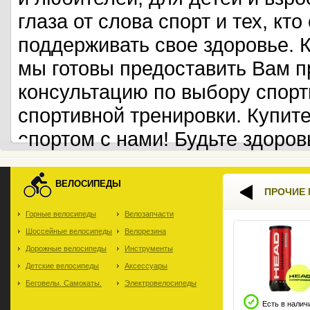
глаза от слова спорт и тех, кт
поддерживать свое здоровье. 
мы готовы предоставить Вам 
консультацию по выбору спорт
спортивной тренировки. Купит
спортом с нами! Будьте здоров
ВЕЛОСИПЕДЫ
ПРОЧИЕ 
Горные велосипеды
Велозапчасти
Шоссейные велосипеды
Велорезина
Дорожные велосипеды
Инструменты
Детские велосипеды
Аксессуары
Беговелы. Самокаты.
Электровелосипеды
Есть в налич