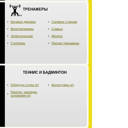
ТРЕНАЖЕРЫ
Беговые дорожки
Силовые станции
Велотренажеры
Скамьи
Эллиптические
Железо
Степперы
Прочие тренажеры
ТЕННИС И БАДМИНТОН
Оборуд.и столы н/т
Аксессуары н/т
Ракетки, накладки,
основания н/т