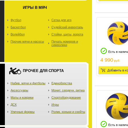
ИГРЫ В МЯЧ
Футбол
Сетки для игр
Баскетбол
Судейский инвентарь
Волейбол
Стойки, щиты, ворота
Прочие мячи и насосы
Печать номеров и
символики
Есть в налич
4 990
руб.
ПРОЧЕЕ ДЛЯ СПОРТА
Набив. мячи и фитболы
Единоборства
Аксессуары
Монит. сердечн. ритма
Маты и коврики
Спортоборудование
ДСК
Игры
Уличные формы
Ролик. коньки и скейты
Есть в налич