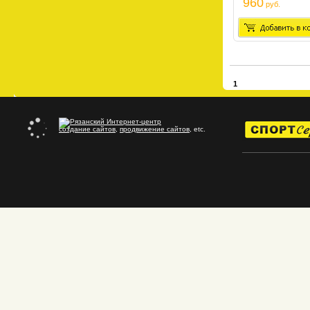
960
руб.
1
создание сайтов
,
продвижение сайтов
, etc.