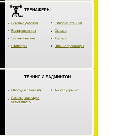
ТРЕНАЖЕРЫ
Беговые дорожки
Силовые станции
Велотренажеры
Скамьи
Эллиптические
Железо
Степперы
Прочие тренажеры
ТЕННИС И БАДМИНТОН
Оборуд.и столы н/т
Аксессуары н/т
Ракетки, накладки,
основания н/т