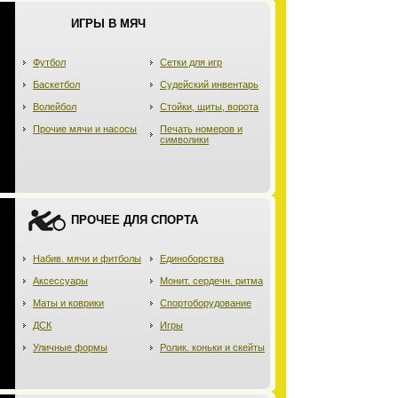
ИГРЫ В МЯЧ
Футбол
Сетки для игр
Баскетбол
Судейский инвентарь
Волейбол
Стойки, щиты, ворота
Прочие мячи и насосы
Печать номеров и
символики
ПРОЧЕЕ ДЛЯ СПОРТА
Набив. мячи и фитболы
Единоборства
Аксессуары
Монит. сердечн. ритма
Маты и коврики
Спортоборудование
ДСК
Игры
Уличные формы
Ролик. коньки и скейты