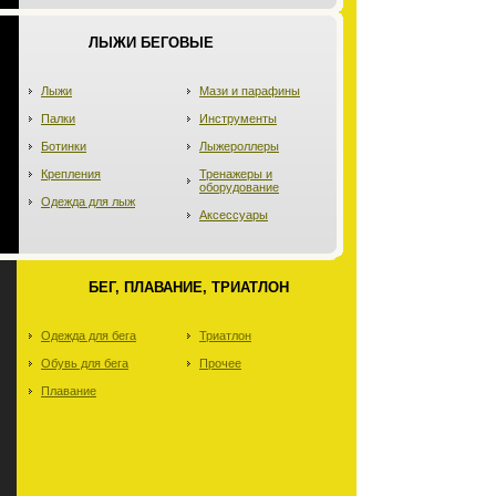
ЛЫЖИ БЕГОВЫЕ
Лыжи
Мази и парафины
Палки
Инструменты
Ботинки
Лыжероллеры
Крепления
Тренажеры и
оборудование
Одежда для лыж
Аксессуары
БЕГ, ПЛАВАНИЕ, ТРИАТЛОН
Одежда для бега
Триатлон
Обувь для бега
Прочее
Плавание