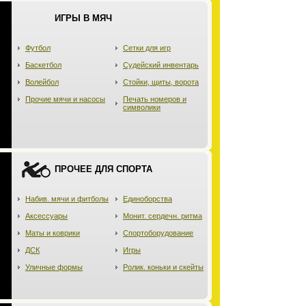
ИГРЫ В МЯЧ
Футбол
Сетки для игр
Баскетбол
Судейский инвентарь
Волейбол
Стойки, щиты, ворота
Прочие мячи и насосы
Печать номеров и
символики
ПРОЧЕЕ ДЛЯ СПОРТА
Набив. мячи и фитболы
Единоборства
Аксессуары
Монит. сердечн. ритма
Маты и коврики
Спортоборудование
ДСК
Игры
Уличные формы
Ролик. коньки и скейты