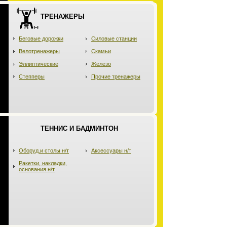
ТРЕНАЖЕРЫ
Беговые дорожки
Силовые станции
Велотренажеры
Скамьи
Эллиптические
Железо
Степперы
Прочие тренажеры
ТЕННИС И БАДМИНТОН
Оборуд.и столы н/т
Аксессуары н/т
Ракетки, накладки,
основания н/т