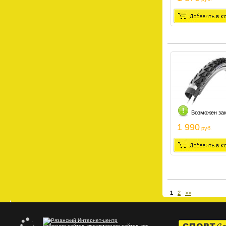
Возможен за
1 990
руб.
1
2
>>
создание сайтов
,
продвижение сайтов
, etc.