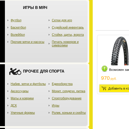
ИГРЫ В МЯЧ
Футбол
Сетки для игр
Баскетбол
Судейский инвентарь
Волейбол
Стойки, щиты, ворота
Прочие мячи и насосы
Печать номеров и
символики
Возможен за
ПРОЧЕЕ ДЛЯ СПОРТА
970
руб.
Набив. мячи и фитболы
Единоборства
Аксессуары
Монит. сердечн. ритма
Маты и коврики
Спортоборудование
ДСК
Игры
Уличные формы
Ролик. коньки и скейты