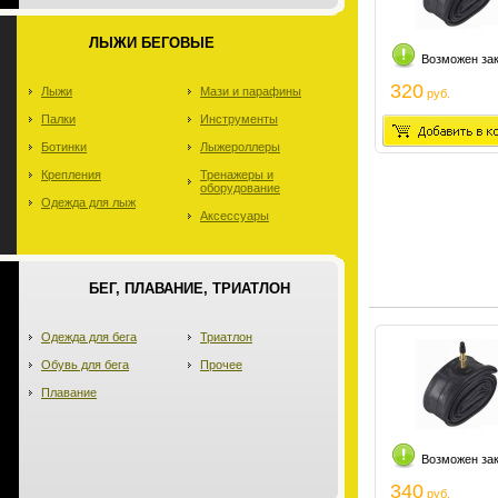
ЛЫЖИ БЕГОВЫЕ
Возможен за
320
Лыжи
Мази и парафины
руб.
Палки
Инструменты
Ботинки
Лыжероллеры
Крепления
Тренажеры и
оборудование
Одежда для лыж
Аксессуары
БЕГ, ПЛАВАНИЕ, ТРИАТЛОН
Одежда для бега
Триатлон
Обувь для бега
Прочее
Плавание
Возможен за
340
руб.