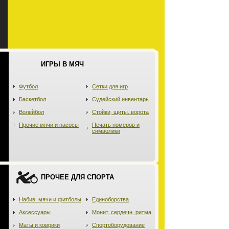
ИГРЫ В МЯЧ
Футбол
Сетки для игр
Баскетбол
Судейский инвентарь
Волейбол
Стойки, щиты, ворота
Прочие мячи и насосы
Печать номеров и
символики
ПРОЧЕЕ ДЛЯ СПОРТА
Набив. мячи и фитболы
Единоборства
Аксессуары
Монит. сердечн. ритма
Маты и коврики
Спортоборудование