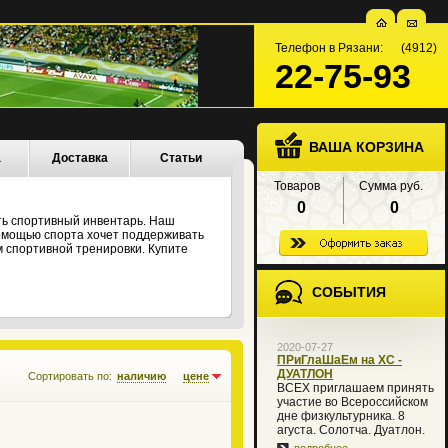
Телефон в Рязани: (4912)
22-75-93
ВАША КОРЗИНА
а
Доставка
Статьи
Товаров
Сумма руб.
0
0
ть спортивный инвентарь. Наш
 помощью спорта хочет поддерживать
 спортивной тренировки. Купите
СОБЫТИЯ
2020-07-27
ПРиГлаШаЕм на XC -
ДУАТЛОН
Сортировать по:
наличию
цене
ВСЕХ приглашаем принять
участие во Всероссийском
дне физкультурника. 8
агуста. Солотча. Дуатлон.