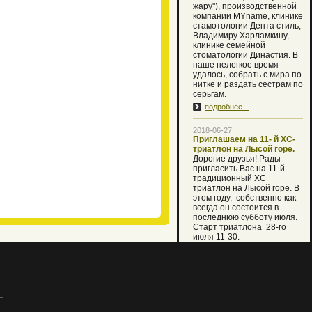
жару"), производственной
компании MYname, клинике
стамотологии Дента стиль,
Владимиру Харламкину,
клинике семейной
стоматологии Династия. В
наше нелегкое время
удалось, собрать с мира по
нитке и раздать сестрам по
серьгам.
подробнее...
2018-06-27
Приглашаем на 11- й XC-
триатлон на Лысой горе.
Дорогие друзья! Рады
пригласить Вас на 11-й
традиционный XC
триатлон на Лысой горе. В
этом году, собственно как
всегда он состоится в
последнюю субботу июля.
Старт триатлона 28-го
июля 11-30.
В случае температуры
воды ниже 16 градусов
первый этап плавания
будет заменен кругом
кросса 2 км. Но мы вместе с
Вами очень надеемся, что
праздник состоится по