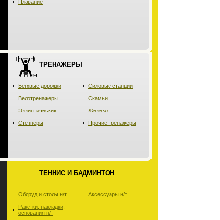
Плавание
ТРЕНАЖЕРЫ
Беговые дорожки
Силовые станции
Велотренажеры
Скамьи
Эллиптические
Железо
Степперы
Прочие тренажеры
ТЕННИС И БАДМИНТОН
Оборуд.и столы н/т
Аксессуары н/т
Ракетки, накладки,
основания н/т