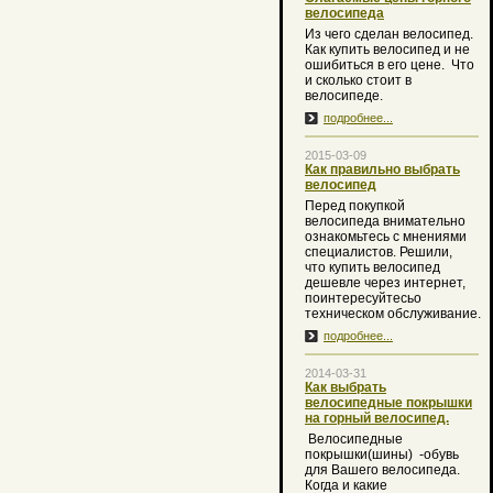
велосипеда
Из чего сделан велосипед.
Как купить велосипед и не
ошибиться в его цене. Что
и сколько стоит в
велосипеде.
подробнее...
2015-03-09
Как правильно выбрать
велосипед
Перед покупкой
велосипеда внимательно
ознакомьтесь с мнениями
специалистов. Решили,
что купить велосипед
дешевле через интернет,
поинтересуйтесьо
техническом обслуживание.
подробнее...
2014-03-31
Как выбрать
велосипедные покрышки
на горный велосипед.
Велосипедные
покрышки(шины) -обувь
для Вашего велосипеда.
Когда и какие