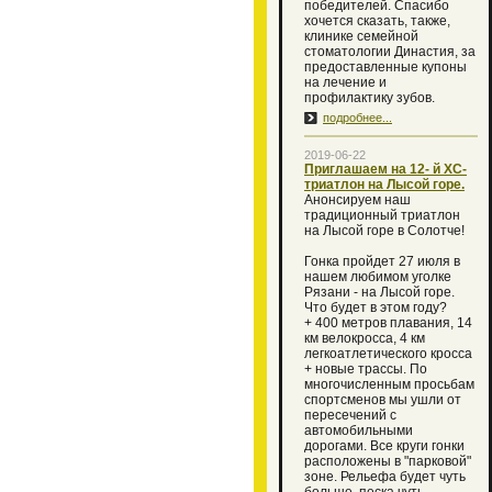
победителей. Спасибо
хочется сказать, также,
клинике семейной
стоматологии Династия, за
предоставленные купоны
на лечение и
профилактику зубов.
подробнее...
2019-06-22
Приглашаем на 12- й XC-
триатлон на Лысой горе.
Анонсируем наш
традиционный триатлон
на Лысой горе в Солотче!
Гонка пройдет 27 июля в
нашем любимом уголке
Рязани - на Лысой горе.
Что будет в этом году?
+ 400 метров плавания, 14
км велокросса, 4 км
легкоатлетического кросса
+ новые трассы. По
многочисленным просьбам
спортсменов мы ушли от
пересечений с
автомобильными
дорогами. Все круги гонки
расположены в "парковой"
зоне. Рельефа будет чуть