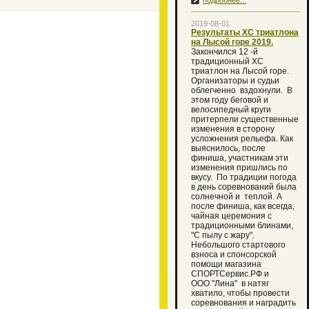
подробнее...
2019-08-01
Результаты ХС триатлона
на Лысой горе 2019.
Закончился 12 -й
традиционный XC
триатлон на Лысой горе.
Организаторы и судьи
облегченно вздохнули. В
этом году беговой и
велосипедный круги
притерпели существенные
изменения в сторону
усложнения рельефа. Как
выяснилось, после
финиша, участникам эти
изменения пришлись по
вкусу. По традиции погода
в день соревнований была
солнечной и теплой. А
после финиша, как всегда,
чайная церемония с
традиционными блинами,
"С пылу с жару".
Небольшого стартового
взноса и спонсорской
помощи магазина
СПОРТСервис.РФ и
ООО "Лина" в натяг
хватило, чтобы провести
соревнования и наградить