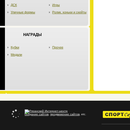
ДСК
Игры
Уличные формы
Ролик. коньки и скейты
НАГРАДЫ
Кубки
Прочее
Медали
создание сайтов
,
продвижение сайтов
, etc.