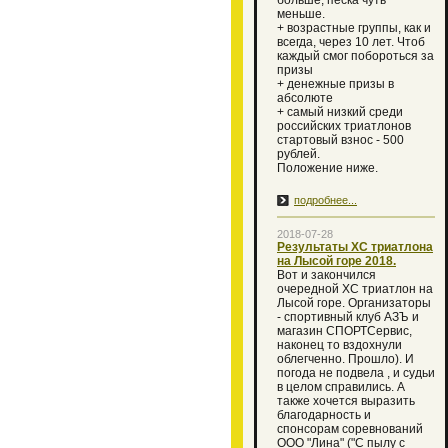
больше, песка чуть
меньше.
+ возрастные группы, как и
всегда, через 10 лет. Чтоб
каждый смог побороться за
призы
+ денежные призы в
абсолюте
+ самый низкий среди
российских триатлонов
стартовый взнос - 500
рублей.
Положение ниже.
подробнее...
2018-07-28
Результаты ХС триатлона
на Лысой горе 2018.
Вот и закончился
очередной XC триатлон на
Лысой горе. Организаторы
- спортивный клуб АЗЪ и
магазин СПОРТСервис,
наконец то вздохнули
облегченно. Прошло). И
погода не подвела , и судьи
в целом справились. А
также хочется выразить
благодарность и
спонсорам соревнований
ООО "Лина" ("С пылу с