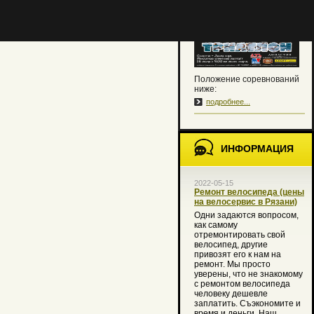
традиционной программе.
Положение соревнований
ниже:
подробнее...
ИНФОРМАЦИЯ
2022-05-15
Ремонт велосипеда (цены
на велосервис в Рязани)
Одни задаются вопросом,
как самому
отремонтировать свой
велосипед, другие
привозят его к нам на
ремонт. Мы просто
уверены, что не знакомому
с ремонтом велосипеда
человеку дешевле
заплатить. Съэкономите и
время и деньги. Наш