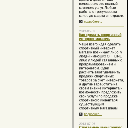
велосервис это полный
комплекс услуг. Любые
работы от регулировки
колес до сварки и покраски.
подробнее...
2013-05-02
Как сделать спортивный
интернет магазин.
Чаще всего идея сделать
спортивный интернет
магазин возникает либо
у
людей имеющих OFF LINE
либо у людей связанных с
программированием и
интернетом. Одни
рассчитывают увеличить
продажи спортивных
товаров за счет интернета,
а другие заработать на
своем знание интернета и
возможности предложить
свои услуги по продаже
спортивного инвентаря
существующим
спортивным магазинам.
подробнее...
2013-07-06
Слагаемые цены горного