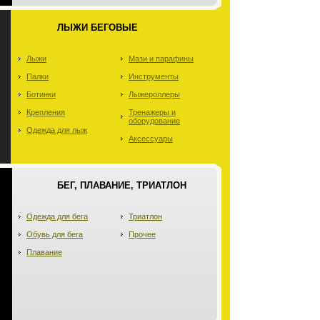
ЛЫЖИ БЕГОВЫЕ
Лыжи
Мази и парафины
Палки
Инструменты
Ботинки
Лыжероллеры
Крепления
Тренажеры и
оборудование
Одежда для лыж
Аксессуары
БЕГ, ПЛАВАНИЕ, ТРИАТЛОН
Одежда для бега
Триатлон
Обувь для бега
Прочее
Плавание