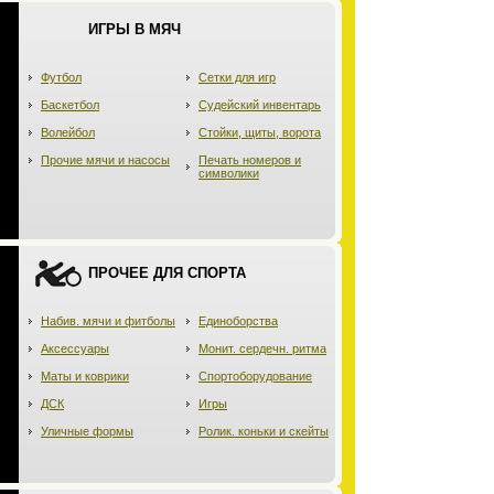
ИГРЫ В МЯЧ
Футбол
Сетки для игр
Баскетбол
Судейский инвентарь
Волейбол
Стойки, щиты, ворота
Прочие мячи и насосы
Печать номеров и
символики
ПРОЧЕЕ ДЛЯ СПОРТА
Набив. мячи и фитболы
Единоборства
Аксессуары
Монит. сердечн. ритма
Маты и коврики
Спортоборудование
ДСК
Игры
Уличные формы
Ролик. коньки и скейты