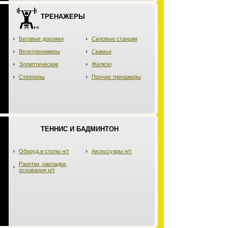
ТРЕНАЖЕРЫ
Беговые дорожки
Силовые станции
Велотренажеры
Скамьи
Эллиптические
Железо
Степперы
Прочие тренажеры
ТЕННИС И БАДМИНТОН
Оборуд.и столы н/т
Аксессуары н/т
Ракетки, накладки,
основания н/т