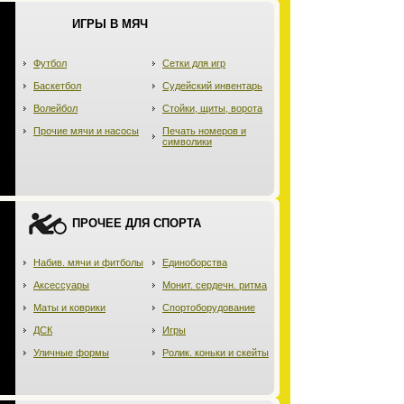
ИГРЫ В МЯЧ
Футбол
Сетки для игр
Баскетбол
Судейский инвентарь
Волейбол
Стойки, щиты, ворота
Прочие мячи и насосы
Печать номеров и
символики
ПРОЧЕЕ ДЛЯ СПОРТА
Набив. мячи и фитболы
Единоборства
Аксессуары
Монит. сердечн. ритма
Маты и коврики
Спортоборудование
ДСК
Игры
Уличные формы
Ролик. коньки и скейты