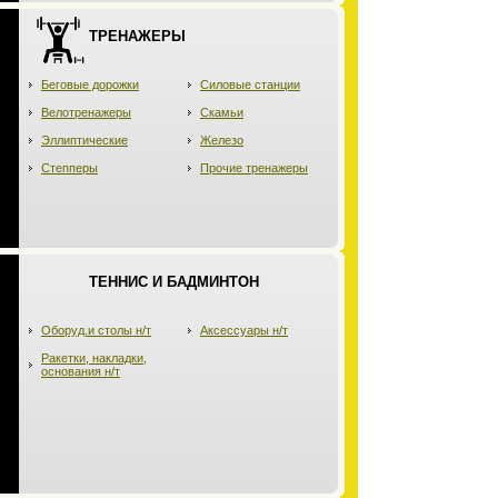
ТРЕНАЖЕРЫ
Беговые дорожки
Силовые станции
Велотренажеры
Скамьи
Эллиптические
Железо
Степперы
Прочие тренажеры
ТЕННИС И БАДМИНТОН
Оборуд.и столы н/т
Аксессуары н/т
Ракетки, накладки,
основания н/т