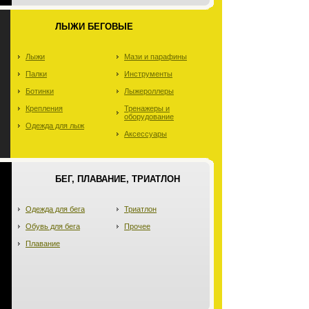
ЛЫЖИ БЕГОВЫЕ
Лыжи
Мази и парафины
Палки
Инструменты
Ботинки
Лыжероллеры
Крепления
Тренажеры и
оборудование
Одежда для лыж
Аксессуары
БЕГ, ПЛАВАНИЕ, ТРИАТЛОН
Одежда для бега
Триатлон
Обувь для бега
Прочее
Плавание