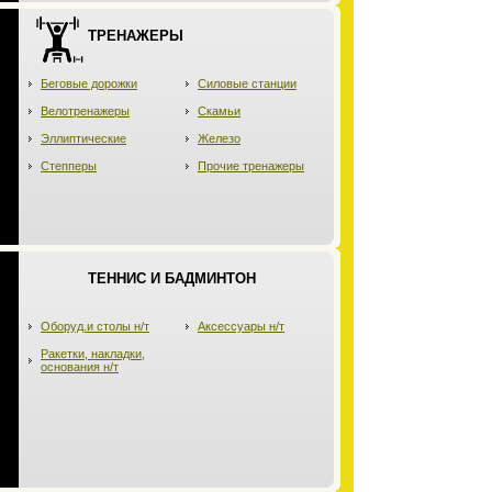
ТРЕНАЖЕРЫ
Беговые дорожки
Силовые станции
Велотренажеры
Скамьи
Эллиптические
Железо
Степперы
Прочие тренажеры
ТЕННИС И БАДМИНТОН
Оборуд.и столы н/т
Аксессуары н/т
Ракетки, накладки,
основания н/т