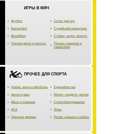
ИГРЫ В МЯЧ
Футбол
Сетки для игр
Баскетбол
Судейский инвентарь
Волейбол
Стойки, щиты, ворота
Прочие мячи и насосы
Печать номеров и
символики
ПРОЧЕЕ ДЛЯ СПОРТА
Набив. мячи и фитболы
Единоборства
Аксессуары
Монит. сердечн. ритма
Маты и коврики
Спортоборудование
ДСК
Игры
Уличные формы
Ролик. коньки и скейты