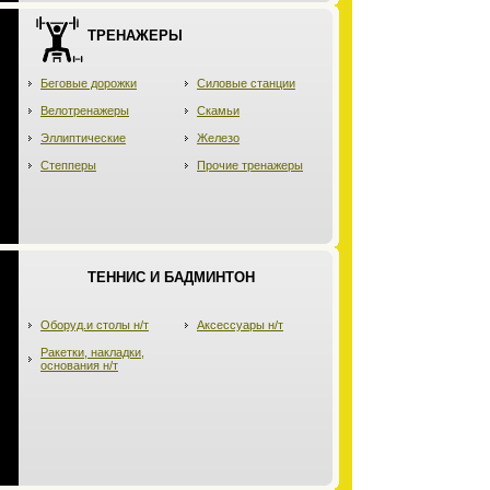
ТРЕНАЖЕРЫ
Беговые дорожки
Силовые станции
Велотренажеры
Скамьи
Эллиптические
Железо
Степперы
Прочие тренажеры
ТЕННИС И БАДМИНТОН
Оборуд.и столы н/т
Аксессуары н/т
Ракетки, накладки,
основания н/т