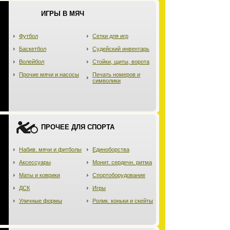
ИГРЫ В МЯЧ
Футбол
Сетки для игр
Баскетбол
Судейский инвентарь
Волейбол
Стойки, щиты, ворота
Прочие мячи и насосы
Печать номеров и
символики
ПРОЧЕЕ ДЛЯ СПОРТА
Набив. мячи и фитболы
Единоборства
Аксессуары
Монит. сердечн. ритма
Маты и коврики
Спортоборудование
ДСК
Игры
Уличные формы
Ролик. коньки и скейты