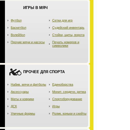
ИГРЫ В МЯЧ
Футбол
Сетки для игр
Баскетбол
Судейский инвентарь
Волейбол
Стойки, щиты, ворота
Прочие мячи и насосы
Печать номеров и
символики
ПРОЧЕЕ ДЛЯ СПОРТА
Набив. мячи и фитболы
Единоборства
Аксессуары
Монит. сердечн. ритма
Маты и коврики
Спортоборудование
ДСК
Игры
Уличные формы
Ролик. коньки и скейты