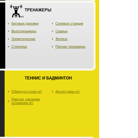
ТРЕНАЖЕРЫ
Беговые дорожки
Силовые станции
Велотренажеры
Скамьи
Эллиптические
Железо
Степперы
Прочие тренажеры
ТЕННИС И БАДМИНТОН
Оборуд.и столы н/т
Аксессуары н/т
Ракетки, накладки,
основания н/т