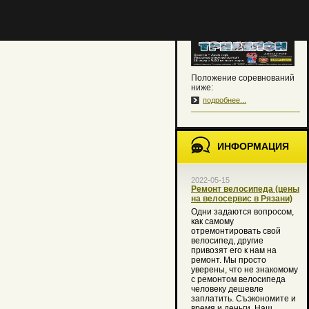
традиционной программе.
Положение соревнований
ниже:
подробнее...
ИНФОРМАЦИЯ
2022-05-15
Ремонт велосипеда (цены
на велосервис в Рязани)
Одни задаются вопросом,
как самому
отремонтировать свой
велосипед, другие
привозят его к нам на
ремонт. Мы просто
уверены, что не знакомому
с ремонтом велосипеда
человеку дешевле
заплатить. Съэкономите и
время и деньги. Наш