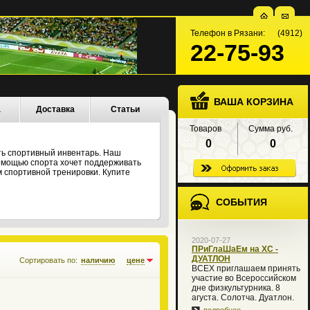
Телефон в Рязани: (4912)
22-75-93
ВАША КОРЗИНА
а
Доставка
Статьи
Товаров
Сумма руб.
0
0
ть спортивный инвентарь. Наш
 помощью спорта хочет поддерживать
 спортивной тренировки. Купите
СОБЫТИЯ
2020-07-27
ПРиГлаШаЕм на XC -
ДУАТЛОН
Сортировать по:
наличию
цене
ВСЕХ приглашаем принять
участие во Всероссийском
дне физкультурника. 8
агуста. Солотча. Дуатлон.