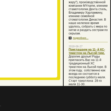
жару"), производственной
компании MYname, клинике
стамотологии Дента стиль,
Владимиру Харламкину,
клинике семейной
стоматологии Династия. В
наше нелегкое время
удалось, собрать с мира по
нитке и раздать сестрам по
серьгам.
подробнее...
2018-06-27
Приглашаем на 11- й XC-
триатлон на Лысой горе.
Дорогие друзья! Рады
пригласить Вас на 11-й
традиционный XC
триатлон на Лысой горе. В
этом году, собственно как
всегда он состоится в
последнюю субботу июля.
Старт триатлона 28-го
июля 11-30.
В случае температуры
воды ниже 16 градусов
первый этап плавания
будет заменен кругом
кросса 2 км. Но мы вместе с
Вами очень надеемся, что
праздник состоится по