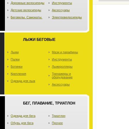
Дорожные велосипеды
Инструменты
Детские велосипеды
Аксессуары
Беговелы. Самокаты.
Электровелосипеды
ЛЫЖИ БЕГОВЫЕ
Лыжи
Мази и парафины
Палки
Инструменты
Ботинки
Лыжероллеры
Крепления
Тренажеры и
оборудование
Одежда для лыж
Аксессуары
БЕГ, ПЛАВАНИЕ, ТРИАТЛОН
Одежда для бега
Триатлон
Обувь для бега
Прочее