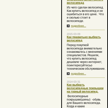
велосипеда
Из чего сделан велосипед.
Как купить велосипед и не
ошибиться в его цене. Что
и сколько стоит в
велосипеде.
подробнее...
2015-03-09
Как правильно выбрать
велосипед
Перед покупкой
велосипеда внимательно
ознакомьтесь с мнениями
специалистов. Решили,
что купить велосипед
дешевле через интернет,
поинтересуйтесьо
техническом обслуживание.
подробнее...
2014-03-31
Как выбрать
велосипедные покрышки
на горный велосипед.
Велосипедные
покрышки(шины) -обувь
для Вашего велосипеда.
Когда и какие