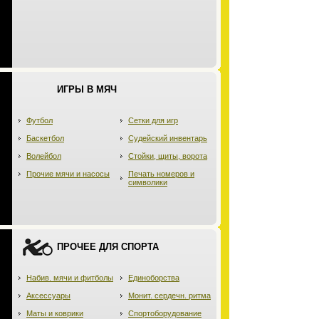
ИГРЫ В МЯЧ
Футбол
Сетки для игр
Баскетбол
Судейский инвентарь
Волейбол
Стойки, щиты, ворота
Прочие мячи и насосы
Печать номеров и
символики
ПРОЧЕЕ ДЛЯ СПОРТА
Набив. мячи и фитболы
Единоборства
Аксессуары
Монит. сердечн. ритма
Маты и коврики
Спортоборудование