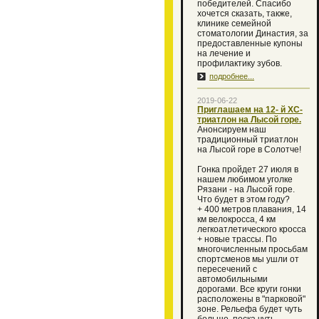
победителей. Спасибо
хочется сказать, также,
клинике семейной
стоматологии Династия, за
предоставленные купоны
на лечение и
профилактику зубов.
подробнее...
2019-06-22
Приглашаем на 12- й XC-
триатлон на Лысой горе.
Анонсируем наш
традиционный триатлон
на Лысой горе в Солотче!
Гонка пройдет 27 июля в
нашем любимом уголке
Рязани - на Лысой горе.
Что будет в этом году?
+ 400 метров плавания, 14
км велокросса, 4 км
легкоатлетического кросса
+ новые трассы. По
многочисленным просьбам
спортсменов мы ушли от
пересечений с
автомобильными
дорогами. Все круги гонки
расположены в "парковой"
зоне. Рельефа будет чуть