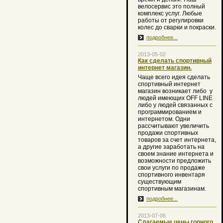
велосервис это полный
комплекс услуг. Любые
работы от регулировки
колес до сварки и покраски.
подробнее...
2013-05-02
Как сделать спортивный
интернет магазин.
Чаще всего идея сделать
спортивный интернет
магазин возникает либо
у
людей имеющих OFF LINE
либо у людей связанных с
программированием и
интернетом. Одни
рассчитывают увеличить
продажи спортивных
товаров за счет интернета,
а другие заработать на
своем знание интернета и
возможности предложить
свои услуги по продаже
спортивного инвентаря
существующим
спортивным магазинам.
подробнее...
2013-07-06
Слагаемые цены горного