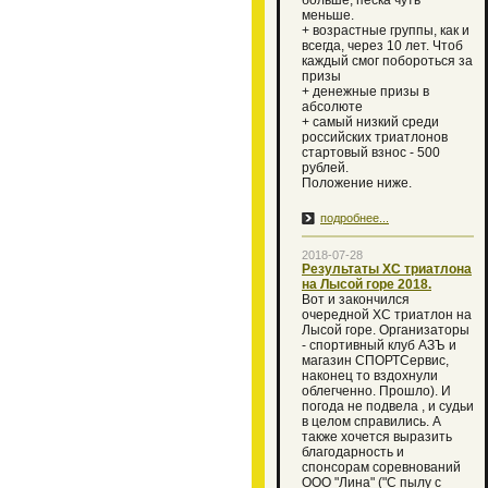
больше, песка чуть
меньше.
+ возрастные группы, как и
всегда, через 10 лет. Чтоб
каждый смог побороться за
призы
+ денежные призы в
абсолюте
+ самый низкий среди
российских триатлонов
стартовый взнос - 500
рублей.
Положение ниже.
подробнее...
2018-07-28
Результаты ХС триатлона
на Лысой горе 2018.
Вот и закончился
очередной XC триатлон на
Лысой горе. Организаторы
- спортивный клуб АЗЪ и
магазин СПОРТСервис,
наконец то вздохнули
облегченно. Прошло). И
погода не подвела , и судьи
в целом справились. А
также хочется выразить
благодарность и
спонсорам соревнований
ООО "Лина" ("С пылу с