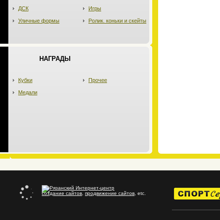
ДСК
Игры
Уличные формы
Ролик. коньки и скейты
НАГРАДЫ
Кубки
Прочее
Медали
создание сайтов
,
продвижение сайтов
, etc.