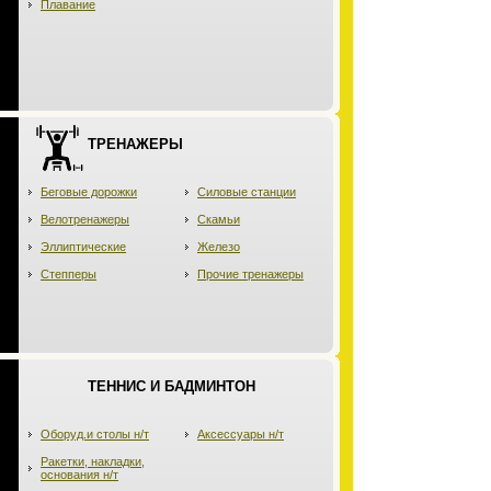
Плавание
ТРЕНАЖЕРЫ
Беговые дорожки
Силовые станции
Велотренажеры
Скамьи
Эллиптические
Железо
Степперы
Прочие тренажеры
ТЕННИС И БАДМИНТОН
Оборуд.и столы н/т
Аксессуары н/т
Ракетки, накладки,
основания н/т