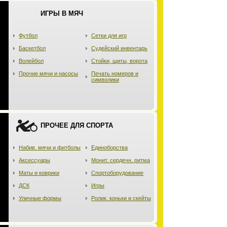
ИГРЫ В МЯЧ
Футбол
Сетки для игр
Баскетбол
Судейский инвентарь
Волейбол
Стойки, щиты, ворота
Прочие мячи и насосы
Печать номеров и
символики
ПРОЧЕЕ ДЛЯ СПОРТА
Набив. мячи и фитболы
Единоборства
Аксессуары
Монит. сердечн. ритма
Маты и коврики
Спортоборудование
ДСК
Игры
Уличные формы
Ролик. коньки и скейты