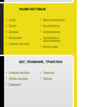
ЛЫЖИ БЕГОВЫЕ
Лыжи
Мази и парафины
Палки
Инструменты
Ботинки
Лыжероллеры
Крепления
Тренажеры и
оборудование
Одежда для лыж
Аксессуары
БЕГ, ПЛАВАНИЕ, ТРИАТЛОН
Одежда для бега
Триатлон
Обувь для бега
Прочее
Плавание