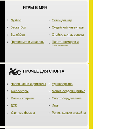
ИГРЫ В МЯЧ
Футбол
Сетки для игр
Баскетбол
Судейский инвентарь
Волейбол
Стойки, щиты, ворота
Прочие мячи и насосы
Печать номеров и
символики
ПРОЧЕЕ ДЛЯ СПОРТА
Набив. мячи и фитболы
Единоборства
Аксессуары
Монит. сердечн. ритма
Маты и коврики
Спортоборудование
ДСК
Игры
Уличные формы
Ролик. коньки и скейты