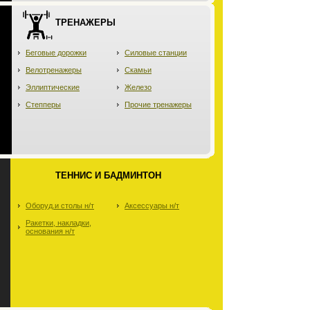
ТРЕНАЖЕРЫ
Беговые дорожки
Силовые станции
Велотренажеры
Скамьи
Эллиптические
Железо
Степперы
Прочие тренажеры
ТЕННИС И БАДМИНТОН
Оборуд.и столы н/т
Аксессуары н/т
Ракетки, накладки,
основания н/т