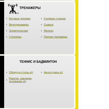
ТРЕНАЖЕРЫ
Беговые дорожки
Силовые станции
Велотренажеры
Скамьи
Эллиптические
Железо
Степперы
Прочие тренажеры
ТЕННИС И БАДМИНТОН
Оборуд.и столы н/т
Аксессуары н/т
Ракетки, накладки,
основания н/т