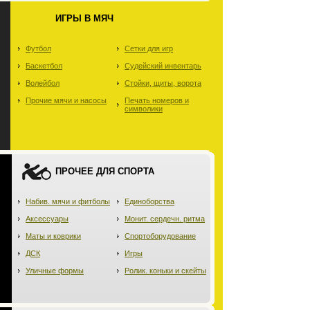
ИГРЫ В МЯЧ
Футбол
Сетки для игр
Баскетбол
Судейский инвентарь
Волейбол
Стойки, щиты, ворота
Прочие мячи и насосы
Печать номеров и
символики
ПРОЧЕЕ ДЛЯ СПОРТА
Набив. мячи и фитболы
Единоборства
Аксессуары
Монит. сердечн. ритма
Маты и коврики
Спортоборудование
ДСК
Игры
Уличные формы
Ролик. коньки и скейты