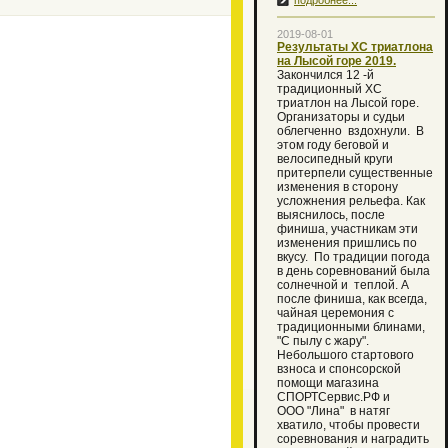
подробнее...
2019-08-01
Результаты ХС триатлона
на Лысой горе 2019.
Закончился 12 -й
традиционный XC
триатлон на Лысой горе.
Организаторы и судьи
облегченно вздохнули. В
этом году беговой и
велосипедный круги
притерпели существенные
изменения в сторону
усложнения рельефа. Как
выяснилось, после
финиша, участникам эти
изменения пришлись по
вкусу. По традиции погода
в день соревнований была
солнечной и теплой. А
после финиша, как всегда,
чайная церемония с
традиционными блинами,
"С пылу с жару".
Небольшого стартового
взноса и спонсорской
помощи магазина
СПОРТСервис.РФ и
ООО "Лина" в натяг
хватило, чтобы провести
соревнования и наградить