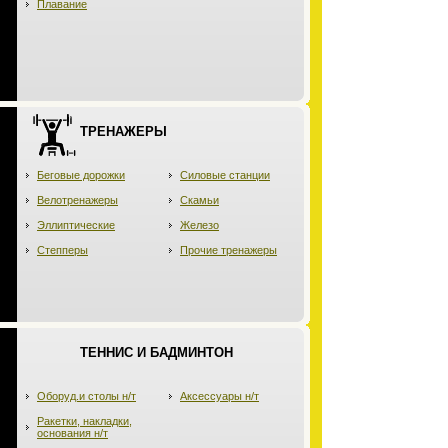
Плавание
ТРЕНАЖЕРЫ
Беговые дорожки
Силовые станции
Велотренажеры
Скамьи
Эллиптические
Железо
Степперы
Прочие тренажеры
ТЕННИС И БАДМИНТОН
Оборуд.и столы н/т
Аксессуары н/т
Ракетки, накладки,
основания н/т