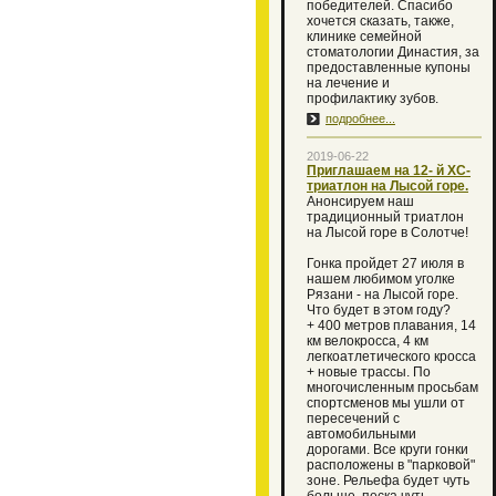
победителей. Спасибо
хочется сказать, также,
клинике семейной
стоматологии Династия, за
предоставленные купоны
на лечение и
профилактику зубов.
подробнее...
2019-06-22
Приглашаем на 12- й XC-
триатлон на Лысой горе.
Анонсируем наш
традиционный триатлон
на Лысой горе в Солотче!
Гонка пройдет 27 июля в
нашем любимом уголке
Рязани - на Лысой горе.
Что будет в этом году?
+ 400 метров плавания, 14
км велокросса, 4 км
легкоатлетического кросса
+ новые трассы. По
многочисленным просьбам
спортсменов мы ушли от
пересечений с
автомобильными
дорогами. Все круги гонки
расположены в "парковой"
зоне. Рельефа будет чуть