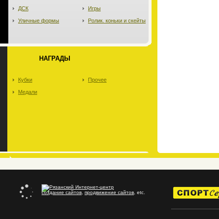
ДСК
Игры
Уличные формы
Ролик. коньки и скейты
НАГРАДЫ
Кубки
Прочее
Медали
создание сайтов
,
продвижение сайтов
, etc.