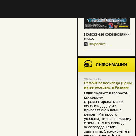
традиционной программе.
Положение соревнований
ниже:
подробнее...
ИНФОРМАЦИЯ
2022-05-15
Ремонт велосипеда (цены
на велосервис в Рязани)
Одни задаются вопросом,
как самому
отремонтировать свой
велосипед, другие
привозят его к нам на
ремонт. Мы просто
уверены, что не знакомому
с ремонтом велосипеда
человеку дешевле
заплатить. Съэкономите и
время и деньги. Наш