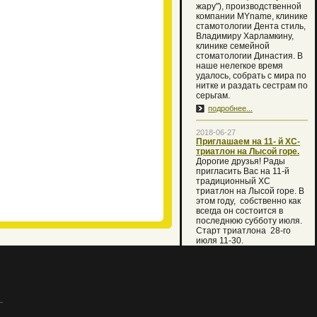
жару"), производственной
компании MYname, клинике
стамотологии Дента стиль,
Владимиру Харламкину,
клинике семейной
стоматологии Династия. В
наше нелегкое время
удалось, собрать с мира по
нитке и раздать сестрам по
серьгам.
подробнее...
2018-06-27
Приглашаем на 11- й XC-
триатлон на Лысой горе.
Дорогие друзья! Рады
пригласить Вас на 11-й
традиционный XC
триатлон на Лысой горе. В
этом году, собственно как
всегда он состоится в
последнюю субботу июля.
Старт триатлона 28-го
июля 11-30.
В случае температуры
воды ниже 16 градусов
первый этап плавания
будет заменен кругом
кросса 2 км. Но мы вместе с
Вами очень надеемся, что
праздник состоится по