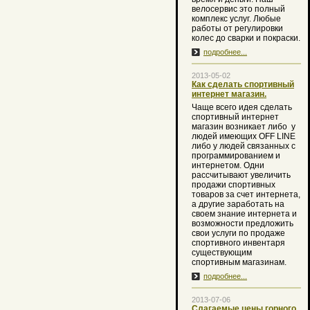
велосервис это полный
комплекс услуг. Любые
работы от регулировки
колес до сварки и покраски.
подробнее...
2013-05-02
Как сделать спортивный
интернет магазин.
Чаще всего идея сделать
спортивный интернет
магазин возникает либо
у
людей имеющих OFF LINE
либо у людей связанных с
программированием и
интернетом. Одни
рассчитывают увеличить
продажи спортивных
товаров за счет интернета,
а другие заработать на
своем знание интернета и
возможности предложить
свои услуги по продаже
спортивного инвентаря
существующим
спортивным магазинам.
подробнее...
2013-07-06
Слагаемые цены горного