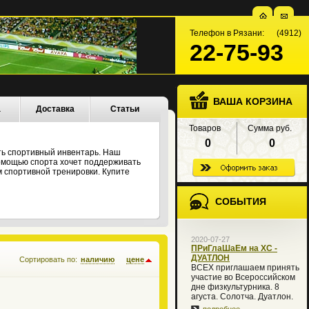
Телефон в Рязани: (4912)
22-75-93
ВАША КОРЗИНА
а
Доставка
Статьи
Товаров
Сумма руб.
0
0
ть спортивный инвентарь. Наш
 помощью спорта хочет поддерживать
 спортивной тренировки. Купите
СОБЫТИЯ
2020-07-27
ПРиГлаШаЕм на XC -
ДУАТЛОН
Сортировать по:
наличию
цене
ВСЕХ приглашаем принять
участие во Всероссийском
дне физкультурника. 8
агуста. Солотча. Дуатлон.