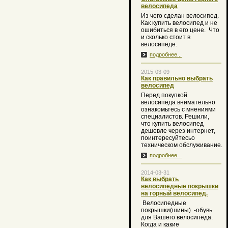
велосипеда
Из чего сделан велосипед.
Как купить велосипед и не
ошибиться в его цене. Что
и сколько стоит в
велосипеде.
подробнее...
2015-03-09
Как правильно выбрать
велосипед
Перед покупкой
велосипеда внимательно
ознакомьтесь с мнениями
специалистов. Решили,
что купить велосипед
дешевле через интернет,
поинтересуйтесьо
техническом обслуживание.
подробнее...
2014-03-31
Как выбрать
велосипедные покрышки
на горный велосипед.
Велосипедные
покрышки(шины) -обувь
для Вашего велосипеда.
Когда и какие