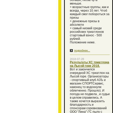
больше, песка чуть
меньше.
+ возрастные группы, как и
всегда, через 10 лет. Чтоб
каждый смог побороться за
призы
+ денежные призы в
абсолюте
+ самый низкий среди
российских триатлонов
стартовый взнос - 500
рублей.
Положение ниже.
подробнее...
2018-07-28
Результаты ХС триатлона
на Лысой горе 2018.
Вот и закончился
очередной XC триатлон на
Лысой горе. Организаторы
- спортивный клуб АЗЪ и
магазин СПОРТСервис,
наконец то вздохнули
облегченно. Прошло). И
погода не подвела , и судьи
в целом справились. А
также хочется выразить
благодарность и
спонсорам соревнований
ООО "Лина" ("С пылу с