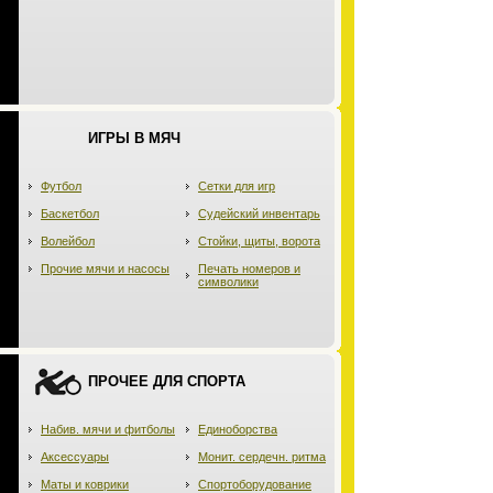
ИГРЫ В МЯЧ
Футбол
Сетки для игр
Баскетбол
Судейский инвентарь
Волейбол
Стойки, щиты, ворота
Прочие мячи и насосы
Печать номеров и
символики
ПРОЧЕЕ ДЛЯ СПОРТА
Набив. мячи и фитболы
Единоборства
Аксессуары
Монит. сердечн. ритма
Маты и коврики
Спортоборудование