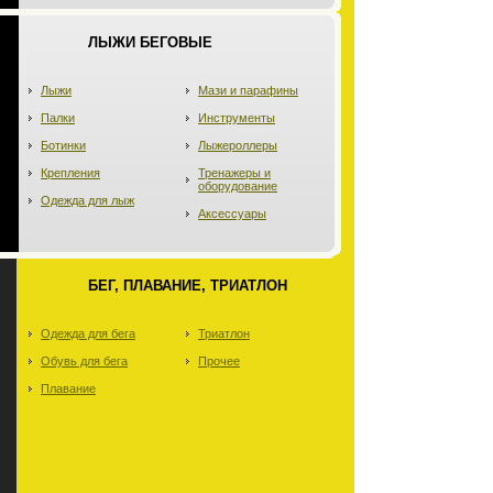
ЛЫЖИ БЕГОВЫЕ
Лыжи
Мази и парафины
Палки
Инструменты
Ботинки
Лыжероллеры
Крепления
Тренажеры и
оборудование
Одежда для лыж
Аксессуары
БЕГ, ПЛАВАНИЕ, ТРИАТЛОН
Одежда для бега
Триатлон
Обувь для бега
Прочее
Плавание