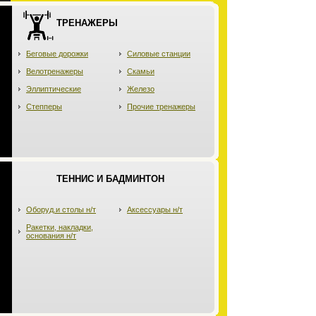
ТРЕНАЖЕРЫ
Беговые дорожки
Силовые станции
Велотренажеры
Скамьи
Эллиптические
Железо
Степперы
Прочие тренажеры
ТЕННИС И БАДМИНТОН
Оборуд.и столы н/т
Аксессуары н/т
Ракетки, накладки,
основания н/т