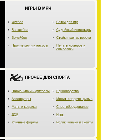
ИГРЫ В МЯЧ
Футбол
Сетки для игр
Баскетбол
Судейский инвентарь
Волейбол
Стойки, щиты, ворота
Прочие мячи и насосы
Печать номеров и
символики
ПРОЧЕЕ ДЛЯ СПОРТА
Набив. мячи и фитболы
Единоборства
Аксессуары
Монит. сердечн. ритма
Маты и коврики
Спортоборудование
ДСК
Игры
Уличные формы
Ролик. коньки и скейты