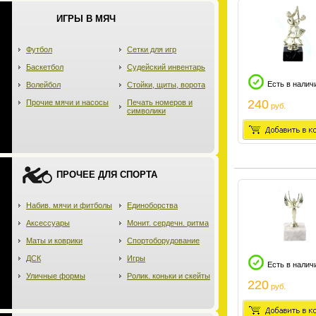
ИГРЫ В МЯЧ
Футбол
Сетки для игр
Баскетбол
Судейский инвентарь
Есть в налич
Волейбол
Стойки, щиты, ворота
240
Прочие мячи и насосы
Печать номеров и
руб.
символики
ПРОЧЕЕ ДЛЯ СПОРТА
Набив. мячи и фитболы
Единоборства
Аксессуары
Монит. сердечн. ритма
Маты и коврики
Спортоборудование
ДСК
Игры
Есть в налич
Уличные формы
Ролик. коньки и скейты
220
руб.